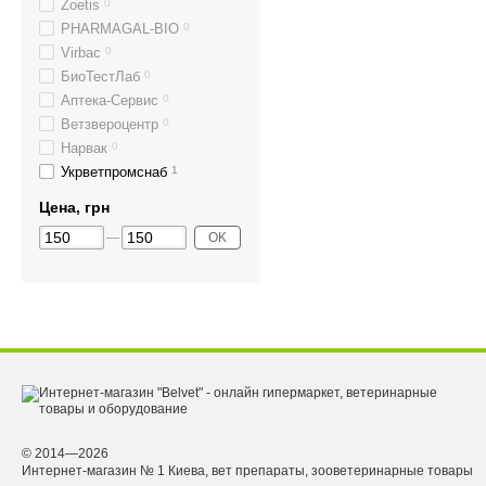
Zoetis
0
PHARMAGAL-BIO
0
Virbac
0
БиоТестЛаб
0
Аптека-Сервис
0
Ветзвероцентр
0
Нарвак
0
Укрветпромснаб
1
Цена, грн
OK
© 2014—2026
Интернет-магазин № 1 Киева, вет препараты, зооветеринарные товары