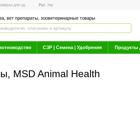
арах для здоровья
Рус
Новости
Укр
Акции
Бренды
Контакты
Статьи о 
ва, вет препараты, зооветеринарные товары
вотноводство
СЗР | Семена | Удобрения
Продукты 
ы, MSD Animal Health