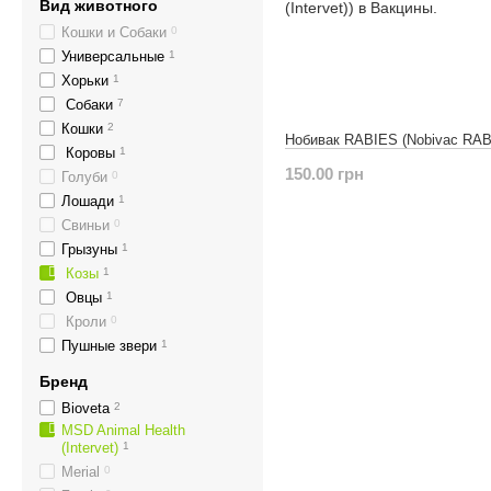
Вид животного
Кошки и Собаки
0
Универсальные
1
Хорьки
1
Собаки
7
Кошки
2
Нобивак RABIES (Nobivac RAB
Коровы
1
150.00 грн
Голуби
0
Лошади
1
Свиньи
0
Грызуны
1
Козы
1
Овцы
1
Кроли
0
Пушные звери
1
Бренд
Bioveta
2
MSD Animal Health
(Intervet)
1
Merial
0