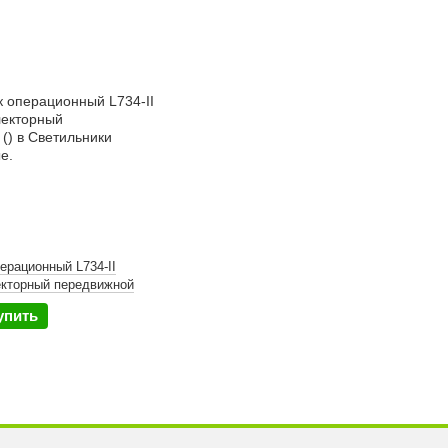
ерационный L734-II
кторный передвижной
упить