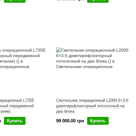
перационный L735Е
Светильник операционный L2000 6+3-II
рный передвижной
девятирефлекторный потолочный на
тание)
два блока
н
Купить
99 000.00 грн
Купить