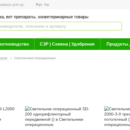
арах для здоровья
Рус
Новости
Укр
Акции
Бренды
Контакты
Статьи о 
ва, вет препараты, зооветеринарные товары
вотноводство
СЗР | Семена | Удобрения
Продукты 
ургия
Светильники операционные