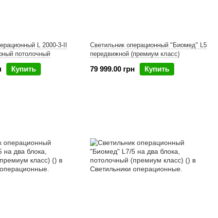
ерационный L 2000-3-II
Светильник операционный "Биомед" L5
рный потолочный
передвижной (премиум класс)
н
Купить
79 999.00 грн
Купить