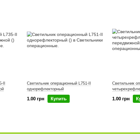
-II
Светильник операционный L751-II
Светильник оп
ой
однорефлекторный
четырехрефле
1.00 грн
Купить
1.00 грн
К