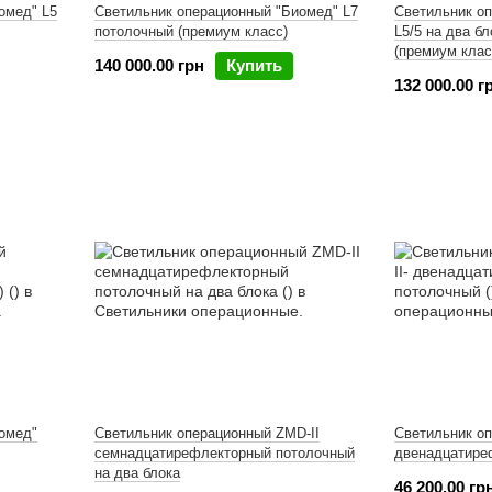
омед" L5
Светильник операционный "Биомед" L7
Светильник о
потолочный (премиум класс)
L5/5 на два б
(премиум клас
140 000.00 грн
Купить
132 000.00 г
омед"
Светильник операционный ZMD-II
Светильник оп
семнадцатирефлекторный потолочный
двенадцатире
на два блока
46 200.00 гр