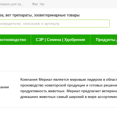
арах для здоровья
Рус
Новости
Укр
Акции
Бренды
Контакты
Статьи о 
ва, вет препараты, зооветеринарные товары
вотноводство
СЗР | Семена | Удобрения
Продукты 
Компания Мериал является мировым лидером в области
производство новаторской продукции и готовых реше
продуктивность животных. Мериал предлагает ветери
домашних животных самый широкий в мире ассортимен