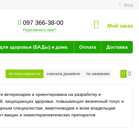
технике
Вход
097 366-38-00
Мой заказ
0
Перезвонить вам?
для здоровья (БАДы) и дома
Оплата
Доставка
по популярности
сначала дешевле
по названию
 ветеринарии и ориентирована на разработку и
ний, защищающих здоровье, повышающих жизненный тонус и
нарным специалистам, животноводам и всем владельцам
т вакцин и химиотерапевтических препаратов