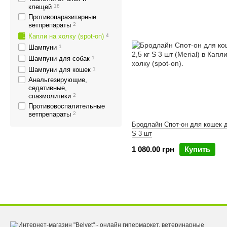
клещей
18
Противопаразитарные
ветпрепараты
2
Капли на холку (spot-on)
4
Шампуни
1
Шампуни для собак
1
Шампуни для кошек
1
Анальгезирующие,
седативные,
спазмолитики
2
Противовоспалительные
ветпрепараты
2
Бродлайн Спот-он для кошек д
S 3 шт
1 080.00 грн
Купить