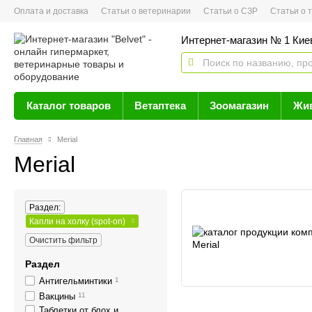
Оплата и доставка
Статьи о ветеринарии
Статьи о СЗР
Статьи о тов
Интернет-магазин № 1 Кие
Каталог товаров
Ветаптека
Зоомагазин
Жи
Главная
Merial
Merial
Раздел:
Капли на холку (spot-on)
Очистить фильтр
Раздел
Антигельминтики
1
Вакцины
11
Таблетки от блох и