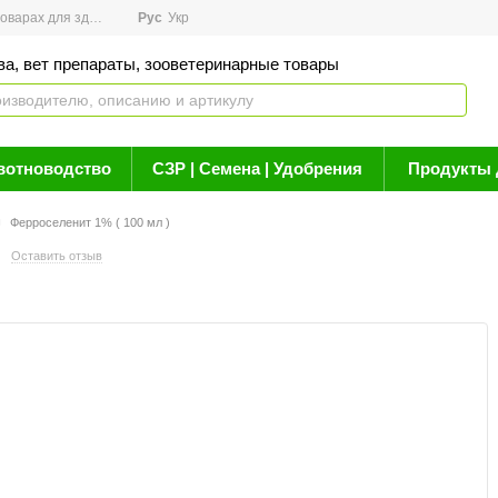
арах для здоровья
Рус
Новости
Укр
Акции
Бренды
Контакты
Статьи о 
ва, вет препараты, зооветеринарные товары
вотноводство
СЗР | Семена | Удобрения
Продукты 
Ферроселенит 1% ( 100 мл )
Оставить отзыв