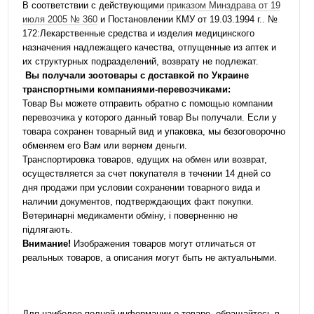
В соответствии с действующими
приказом Минздрава от 19
июля 2005 № 360
и Постановлении КМУ от 19.03.1994 г.. №
172:Лекарственные средства и изделия медицинского
назначения надлежащего качества, отпущенные из аптек и
их структурных подразделений, возврату не подлежат.
Вы получали зоотовары с доставкой по Украине
транспортными компаниями-перевозчиками:
Товар Вы можете отправить обратно с помощью компании
перевозчика у которого данный товар Вы получали. Если у
товара сохранен товарный вид и упаковка, мы безоговорочно
обменяем его Вам или вернем деньги.
Транспортировка товаров, едущих на обмен или возврат,
осуществляется за счет покупателя в течении 14 дней со
дня продажи при условии сохранении товарного вида и
наличии документов, подтверждающих факт покупки.
Ветеринарні медикаменти обміну, і поверненню не
підлягають.
Внимание!
Изображения товаров могут отличаться от
реальных товаров, а описания могут быть не актуальными.
Для наиболее полной информации о товаре, обращайтесь в