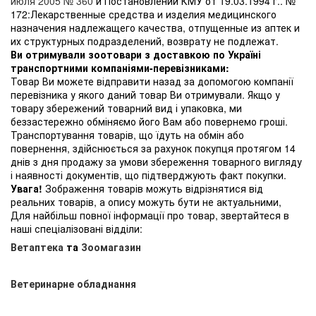
июля 2005 № 360
и Постановлении КМУ от 19.03.1994 г.. №
172:Лекарственные средства и изделия медицинского
назначения надлежащего качества, отпущенные из аптек и
их структурных подразделений, возврату не подлежат.
Ви отримували зоотовари з доставкою по Україні
транспортними компаніями-перевізниками:
Товар Ви можете відправити назад за допомогою компанії
перевізника у якого даний товар Ви отримували. Якщо у
товару збережений товарний вид і упаковка, ми
беззастережно обміняємо його Вам або повернемо гроші.
Транспортування товарів, що їдуть на обмін або
повернення, здійснюється за рахунок покупця протягом 14
днів з дня продажу за умови збереження товарного вигляду
і наявності документів, що підтверджують факт покупки.
Увага!
Зображення товарів можуть відрізнятися від
реальних товарів, а опису можуть бути не актуальними,
Для найбільш повної інформації про товар, звертайтеся в
наші спеціалізовані відділи:
Ветаптека
та
Зоомагазин
Ветеринарне обладнання