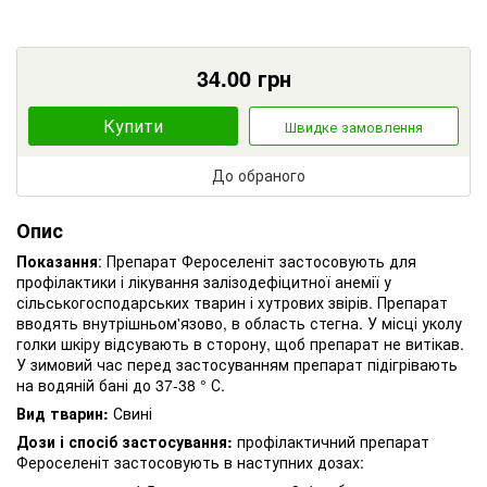
34.00
грн
Купити
Швидке замовлення
До обраного
Опис
Показання
: Препарат Фероселеніт застосовують для
профілактики і лікування залізодефіцитної анемії у
сільськогосподарських тварин і хутрових звірів. Препарат
вводять внутрішньом'язово, в область стегна. У місці уколу
голки шкіру відсувають в сторону, щоб препарат не витікав.
У зимовий час перед застосуванням препарат підігрівають
на водяній бані до 37-38 ° С.
Вид тварин:
Свині
Дози і спосіб застосування:
профілактичний препарат
Фероселеніт застосовують в наступних дозах: