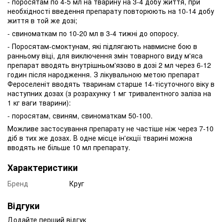
- поросятам по 4-5 мл на тварину на 3-4 добу життя, при
необхідності введення препарату повторюють на 10-14 добу
життя в той же дозі;
- свиноматкам по 10-20 мл в 3-4 тижні до опоросу.
- Поросятам-смоктунам, які підлягають навмисне бою в
ранньому віці, для виключення змін товарного виду м'яса
препарат вводять внутрішньом'язово в дозі 2 мл через 6-12
годин після народження. З лікувальною метою препарат
Фероселеніт вводять тваринам старше 14-тісуточного віку в
наступних дозах (з розрахунку 1 мг тривалентного заліза на
1 кг ваги тварини):
- поросятам, свиням, свиноматкам 50-100.
Можливе застосування препарату не частіше ніж через 7-10
діб в тих же дозах. В одне місце ін'єкції тварині можна
вводять не більше 10 мл препарату.
Характеристики
Бренд
Круг
Відгуки
Додайте перший відгук