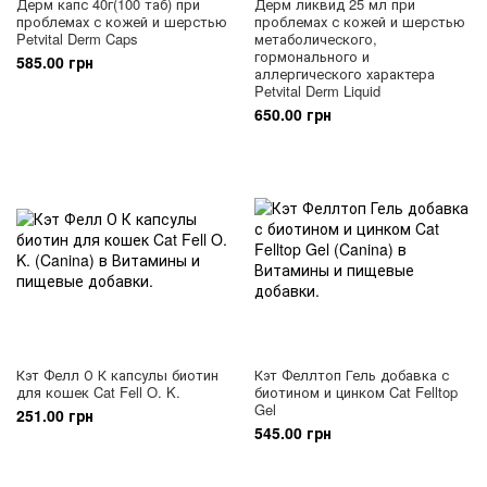
Дерм капс 40г(100 таб) при
Дерм ликвид 25 мл при
проблемах с кожей и шерстью
проблемах с кожей и шерстью
Petvital Derm Caps
метаболического,
гормонального и
585.00 грн
аллергического характера
Petvital Derm Liquid
650.00 грн
Кэт Фелл О К капсулы биотин
Кэт Феллтоп Гель добавка с
для кошек Cat Fell O. K.
биотином и цинком Cat Felltop
Gel
251.00 грн
545.00 грн