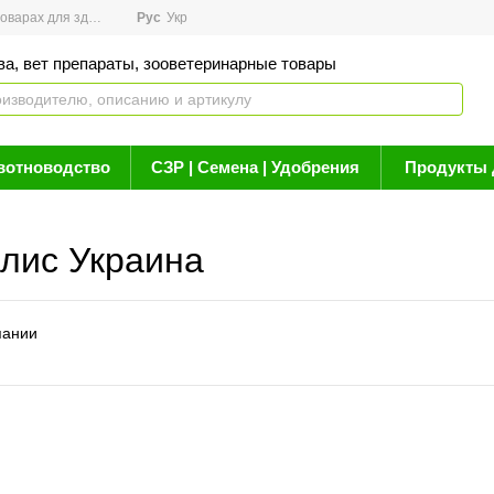
арах для здоровья
Рус
Новости
Укр
Акции
Бренды
Контакты
Статьи о 
ва, вет препараты, зооветеринарные товары
вотноводство
СЗР | Семена | Удобрения
Продукты 
алис Украина