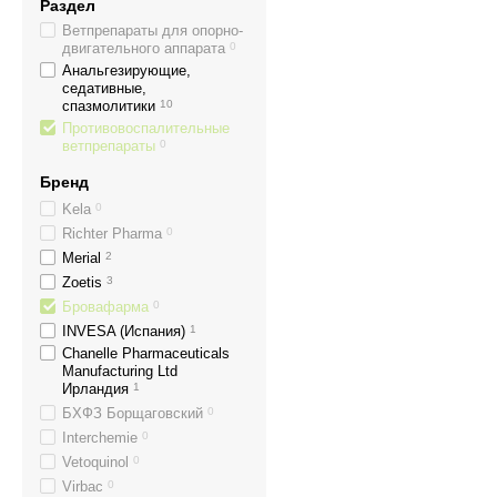
Раздел
Ветпрепараты для опорно-
двигательного аппарата
0
Анальгезирующие,
седативные,
спазмолитики
10
Противовоспалительные
ветпрепараты
0
Бренд
Kela
0
Richter Pharma
0
Merial
2
Zoetis
3
Бровафарма
0
INVESA (Испания)
1
Chanelle Pharmaceuticals
Manufacturing Ltd
Ирландия
1
БХФЗ Борщаговский
0
Interchemie
0
Vetoquinol
0
Virbac
0