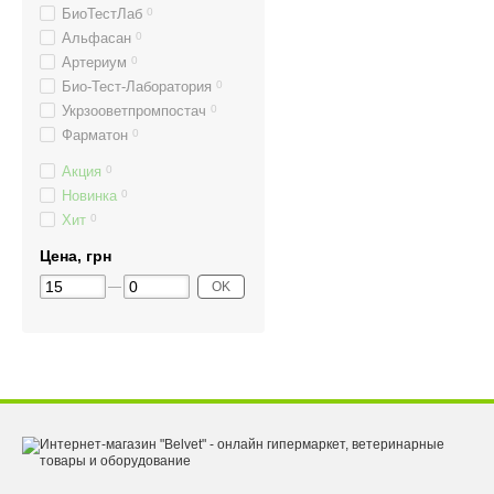
БиоТестЛаб
0
Альфасан
0
Артериум
0
Био-Тест-Лаборатория
0
Укрзооветпромпостач
0
Фарматон
0
Акция
0
Новинка
0
Хит
0
Цена, грн
OK