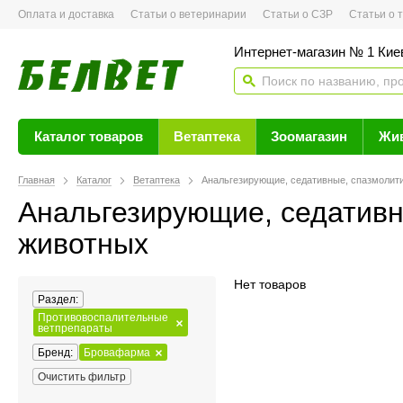
Оплата и доставка
Статьи о ветеринарии
Статьи о СЗР
Статьи о тов
Интернет-магазин № 1 Кие
Каталог товаров
Ветаптека
Зоомагазин
Жи
Главная
Каталог
Ветаптека
Анальгезирующие, седативные, спазмолит
Анальгезирующие, седативн
животных
Нет товаров
Раздел:
Противовоспалительные
ветпрепараты
Бренд:
Бровафарма
Очистить фильтр