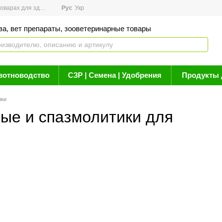
арах для здоровья
Рус
Новости
Укр
Акции
Бренды
Контакты
Статьи о 
ва, вет препараты, зооветеринарные товары
вотноводство
СЗР | Семена | Удобрения
Продукты 
ики
ые и спазмолитики для