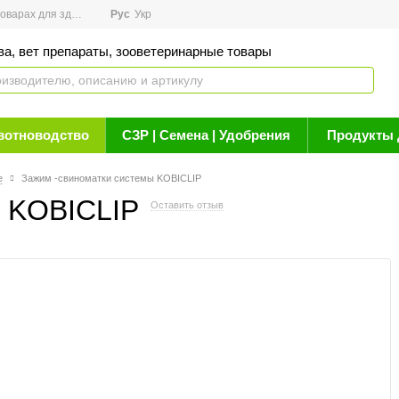
арах для здоровья
Рус
Новости
Укр
Акции
Бренды
Контакты
Статьи о 
ва, вет препараты, зооветеринарные товары
вотноводство
СЗР | Семена | Удобрения
Продукты 
е
Зажим -свиноматки системы KOBICLIP
ы KOBICLIP
Оставить отзыв