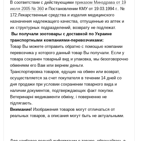
В соответствии с действующими
приказом Минздрава от 19
июля 2005 № 360
и Постановлении КМУ от 19.03.1994 г.. №
172:Лекарственные средства и изделия медицинского
назначения надлежащего качества, отпущенные из аптек и
их структурных подразделений, возврату не подлежат.
Вы получали зоотовары с доставкой по Украине
транспортными компаниями-перевозчиками:
Товар Вы можете отправить обратно с помощью компании
перевозчика у которого данный товар Вы получали. Если у
товара сохранен товарный вид и упаковка, мы безоговорочно
обменяем его Вам или вернем деньги.
Транспортировка товаров, едущих на обмен или возврат,
осуществляется за счет покупателя в течении 14 дней со
дня продажи при условии сохранении товарного вида и
наличии документов, подтверждающих факт покупки.
Ветеринарні медикаменти обміну, і поверненню не
підлягають.
Внимание!
Изображения товаров могут отличаться от
реальных товаров, а описания могут быть не актуальными.
Для наиболее полной информации о товаре, обращайтесь в