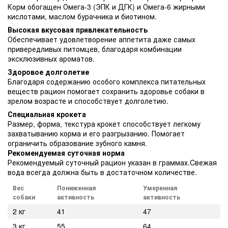
Корм обогащен Омега-3 (ЭПК и ДГК) и Омега-6 жирными
кислотами, маслом бурачника и биотином.
Высокая вкусовая привлекательность
Обеспечивает удовлетворение аппетита даже самых
привередливых питомцев, благодаря комбинации
эксклюзивных ароматов.
Здоровое долголетие
Благодаря содержанию особого комплекса питательных
веществ рацион помогает сохранить здоровье собаки в
зрелом возрасте и способствует долголетию.
Специальная крокета
Размер, форма, текстура крокет способствует легкому
захватыванию корма и его разгрызанию. Помогает
ограничить образование зубного камня.
Рекомендуемая суточная норма
Рекомендуемый суточный рацион указан в граммах.Cвежая
вода всегда должна быть в достаточном количестве.
Вес
Пониженная
Умеренная
собаки
активность
активность
2 кг
41
47
3 кг
55
64