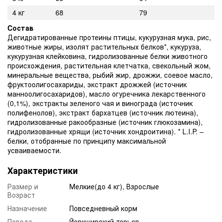
4 кг
68
79
Cостав
Дегидратированные протеины птицы, кукурузная мука, рис,
животные жиры, изолят растительных белков*, кукуруза,
кукурузная клейковина, гидролизованные белки животного
происхождения, растительная клетчатка, свекольный жом,
минеральные вещества, рыбий жир, дрожжи, соевое масло,
фруктоолигосахариды, экстракт дрожжей (источник
манноолигосахаридов), масло огуречника лекарственного
(0,1%), экстракты зеленого чая и винограда (источник
полифенолов), экстракт бархатцев (источник лютеина),
гидролизованные ракообразные (источник глюкозамина),
гидролизованные хрящи (источник хондроитина). * L.I.P. –
белки, отобранные по принципу максимальной
усваиваемости.
Характеристики
Размер и
Мелкие(до 4 кг), Взрослые
Возраст
Назначение
Повседневный корм
Порода
Йоркширский терьер