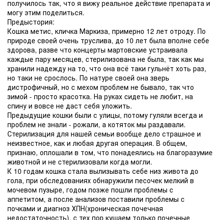
получилось так, что я вижу реальное действие препарата и
могу этим поделиться.
Предыстория:
Кошка метис, кличка Маркиза, примерно 12 лет отроду. По
природе своей очень труслива, до 10 лет была вполне себе
здорова, разве что концерты мартовские устраивала
каждые пару месяцев, стерилизована не была, так как мы
хранили надежду на то, что она всё таки гульнёт хоть раз,
но таки не срослось. По натуре своей она зверь
дистрофичный, но с мехом проблем не бывало, так что
зимой - просто красотка. На руках сидеть не любит, на
спину и вовсе не даст себя уложить.
Предыдущие кошки были с улицы, потому гуляли всегда и
проблем не знали - рожали, а котяток мы раздавали.
Стерилизация для нашей семьи вообще дело страшное и
неизвестное, как и любая другая операция. В общем,
признаю, оплошали в том, что понадеялись на благоразумие
животной и не стерилизовали когда могли.
К 10 годам кошка стала вылизывать себе низ живота до
гола, при обследованиях обнаружили песочек мелкий в
мочевом пузыре, годом позже пошли проблемы с
аппетитом, а после анализов поставили проблемы с
почками и диагноз ХПН(хроническая почечная
недостаточность), с тех пор кушаем только почечные