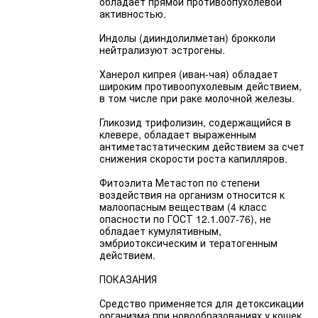
обладает прямой противоопухолевой
активностью.
Индолы (дииндолилметан) брокколи
нейтрализуют эстрогены.
Ханерол кипрея (иван-чая) обладает
широким противоопухолевым действием,
в том числе при раке молочной железы.
Гликозид трифолизин, содержащийся в
клевере, обладает выраженным
антиметастатическим действием за счет
снижения скорости роста капилляров.
Фитоэлита Метастоп по степени
воздействия на организм относится к
малоопасным веществам (4 класс
опасности по ГОСТ 12.1.007-76), не
обладает кумулятивным,
эмбриотоксическим и тератогенным
действием.
ПОКАЗАНИЯ
Средство применяется для детоксикации
организма при новообразованиях у кошек