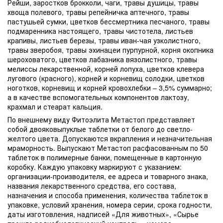
Рейши, заростков брокколи, чаги, травы душицы, травы
хвоща полевого, травы репейничка аптечного, травы
пастушьей сумки, цветков бессмертника песчаного, травы
подмаренника настоящего, травы чистотела, листьев
крапивы, листьев березы, травы иван-чая узколистного,
травы зверобоя, травы эхинацеи пурпурной, корня окопника
шероховатого, цветков лабазника вязолистного, травы
мелиссы лекарственной, корней лопуха, цветков клевера
лугового (красного), корней и корневищ солодки, цветков
ноготков, корневищ и корней кровохлебки – 3,5% суммарно;
а в качестве вспомогательных компонентов лактозу,
крахмал и стеарат кальция.
По внешнему виду Фитоэлита Метастоп представляет
собой двояковыпуклые таблетки от белого до светло-
желтого цвета. Допускаются вкрапления и незначительная
мраморность. Выпускают Метастоп расфасованным по 50
таблеток в полимерные банки, помещенные в картонную
коробку. Каждую упаковку маркируют с указанием:
организации-производителя, ее адреса и товарного знака,
названия лекарственного средства, его состава,
назначения и способа применения, количества таблеток в
упаковке, условий хранения, номера серии, срока годности,
даты изготовления, надписей «Для животных», «Сырье