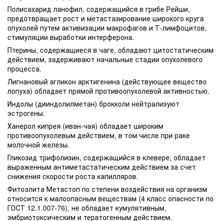
Полисахарид ланофил, содержащийся в грибе Рейши,
предотвращает рост и метастазирование широкого круга
опухолей путем активизации макрофагов и Т-лимфоцитов,
стимуляции выработки интерферона.
Птерины, содержащиеся в чаге, обладают цитостатическим
действием, задерживают начальные стадии опухолевого
процесса.
Лигнановый агликон арктигенина (действующее вещество
лопуха) обладает прямой противоопухолевой активностью.
Индолы (дииндолилметан) брокколи нейтрализуют
эстрогены.
Ханерол кипрея (иван-чая) обладает широким
противоопухолевым действием, в том числе при раке
молочной железы.
Гликозид трифолизин, содержащийся в клевере, обладает
выраженным антиметастатическим действием за счет
снижения скорости роста капилляров.
Фитоэлита Метастоп по степени воздействия на организм
относится к малоопасным веществам (4 класс опасности по
ГОСТ 12.1.007-76), не обладает кумулятивным,
эмбриотоксическим и тератогенным действием.