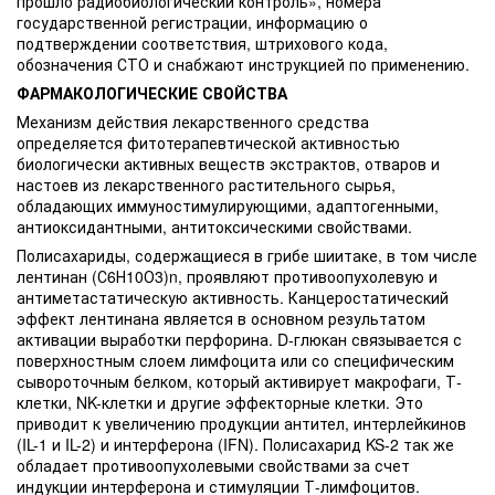
прошло радиобиологический контроль», номера
государственной регистрации, информацию о
подтверждении соответствия, штрихового кода,
обозначения СТО и снабжают инструкцией по применению.
ФАРМАКОЛОГИЧЕСКИЕ СВОЙСТВА
Механизм действия лекарственного средства
определяется фитотерапевтической активностью
биологически активных веществ экстрактов, отваров и
настоев из лекарственного растительного сырья,
обладающих иммуностимулирующими, адаптогенными,
антиоксидантными, антитоксическими свойствами.
Полисахариды, содержащиеся в грибе шиитаке, в том числе
лентинан (С6Н10О3)n, проявляют противоопухолевую и
антиметастатическую активность. Канцеростатический
эффект лентинана является в основном результатом
активации выработки перфорина. D-глюкан связывается с
поверхностным слоем лимфоцита или со специфическим
сывороточным белком, который активирует макрофаги, Т-
клетки, NK-клетки и другие эффекторные клетки. Это
приводит к увеличению продукции антител, интерлейкинов
(IL-1 и IL-2) и интерферона (IFN). Полисахарид KS-2 так же
обладает противоопухолевыми свойствами за счет
индукции интерферона и стимуляции Т-лимфоцитов.