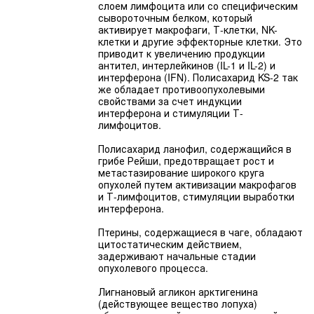
слоем лимфоцита или со специфическим
сывороточным белком, который
активирует макрофаги, Т-клетки, NK-
клетки и другие эффекторные клетки. Это
приводит к увеличению продукции
антител, интерлейкинов (IL-1 и IL-2) и
интерферона (IFN). Полисахарид KS-2 так
же обладает противоопухолевыми
свойствами за счет индукции
интерферона и стимуляции Т-
лимфоцитов.
Полисахарид ланофил, содержащийся в
грибе Рейши, предотвращает рост и
метастазирование широкого круга
опухолей путем активизации макрофагов
и Т-лимфоцитов, стимуляции выработки
интерферона.
Птерины, содержащиеся в чаге, обладают
цитостатическим действием,
задерживают начальные стадии
опухолевого процесса.
Лигнановый агликон арктигенина
(действующее вещество лопуха)