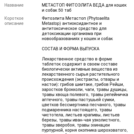
Название
МЕТАСТОП ФИТОЭЛИТА ВЕДА для кошек
и собак 50 таб
Короткое
Фитоэлита Метастоп (Phytoаelita
описание
Metastop) антиоксидантное и
антитоксическое средство для
детоксикации организма при
новообразованиях у кошек и собак
СОСТАВ И ФОРМА ВЫПУСКА
Лекарственное средство в форме
таблеток содержит в своем составе
биологически активные вещества из
лекарственного сырья растительного
происхождения (экстракты, отвары и
настои): грибов шиитаке, грибов Рейши,
заростков брокколи, чаги, травы душицы,
травы хвоща полевого, травы репейничка
аптечного, травы пастушьей сумки,
цветков бессмертника песчаного, травы
подмаренника настоящего, травы
чистотела, листьев крапивы, листьев
березы, травы иван-чая узколистного,
травы зверобоя, травы эхинацеи
пурпурной, корня окопника шероховатого,