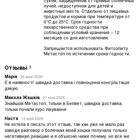
сухом, защищенном от прямых солнечных
лучей, недоступном для детей и
животных месте. Отдельно от пищевых
продуктов и кормов при температуре от
0°С до 25°С. Срок годности
лекарственного средства при
соблюдении условий хранения – 12
месяцев со дня изготовления.
Запрещается использовать Фитоэлиту
Метастоп по истечении срока годности.
Отзывы
3
Марія
26 мая 2026
Є в наявності' швидка доставка і повноцінна консультація
дякую
Микола Жашків
21 мая 2026
Знайшов Метастоп, тільки в Белвет, швидка доставка,
тільки почали курс лікування
Настя
12 мая 2026
Не хотела я писать этот отзыв, так как уже не мало раз
заводя разговор о болячках моей кошки получала только
негативную реакцию и я объясню ниже почему, но всё же