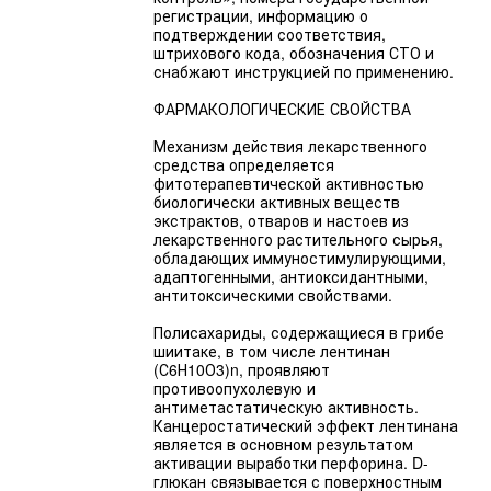
регистрации, информацию о
подтверждении соответствия,
штрихового кода, обозначения СТО и
снабжают инструкцией по применению.
ФАРМАКОЛОГИЧЕСКИЕ СВОЙСТВА
Механизм действия лекарственного
средства определяется
фитотерапевтической активностью
биологически активных веществ
экстрактов, отваров и настоев из
лекарственного растительного сырья,
обладающих иммуностимулирующими,
адаптогенными, антиоксидантными,
антитоксическими свойствами.
Полисахариды, содержащиеся в грибе
шиитаке, в том числе лентинан
(С6Н10О3)n, проявляют
противоопухолевую и
антиметастатическую активность.
Канцеростатический эффект лентинана
является в основном результатом
активации выработки перфорина. D-
глюкан связывается с поверхностным