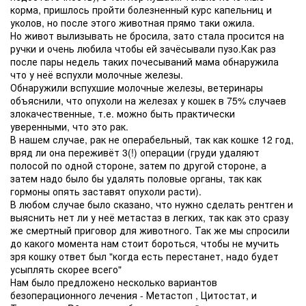
корма, пришлось пройти болезненный курс капельниц и
уколов, но после этого животная прямо таки ожила.
Но живот вылизывать не бросила, зато стала просится на
ручки и очень любила чтобы ей зачёсывали пузо.Как раз
после пары недель таких почесываний мама обнаружила
что у неё вспухли молочные железы.
Обнаружили вспухшие молочные железы, ветеринары
объяснили, что опухоли на железах у кошек в 75% случаев
злокачественные, т.е. можно быть практически
уверенными, что это рак.
В нашем случае, рак не операбельный, так как кошке 12 год,
вряд ли она переживёт 3(!) операции (груди удаляют
полосой по одной стороне, затем по другой стороне, а
затем надо было бы удалять половые органы, так как
гормоны опять заставят опухоли расти).
В любом случае было сказано, что нужно сделать рентген и
выяснить нет ли у неё метастаз в легких, так как это сразу
же смертный приговор для животного. Так же мы спросили
до какого момента нам стоит бороться, чтобы не мучить
зря кошку ответ был "когда есть перестанет, надо будет
усыплять скорее всего"
Нам было предложено несколько вариантов
безоперационного лечения - Метастоп , Цитостат, и