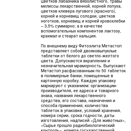
цветков лабазника вязолистного, травы
мелиссы лекарственной, корней лопуха,
цветков клевера лугового (красного),
корней и корневищ солодки, цветков
ноготков, корневищ и корней кровохлебки
– 3,5% суммарно; а в качестве
вспомогательных компонентов лактозу,
крахмал и стеарат кальция.
По внешнему виду Фитоэлита Метастоп
представляет собой двояковыпуклые
таблетки от белого до светло-желтого
цвета. Допускаются вкрапления и
незначительная мраморность. Выпускают
Метастоп расфасованным по 50 таблеток
в полимерные банки, помещенные в
картонную коробку. Каждую упаковку
маркируют с указанием: организации-
производителя, ее адреса и товарного
знака, названия лекарственного
средства, его состава, назначения и
способа применения, количества
таблеток в упаковке, условий хранения,
номера серии, срока годности, даты
изготовления, надписей «Для животных»,
«Сырье прошло радиобиологический
контроль», номера государственной