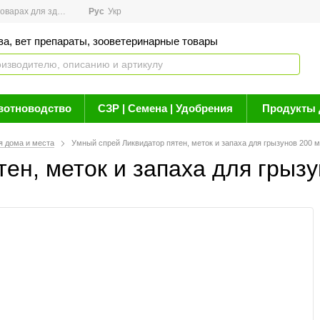
арах для здоровья
Рус
Новости
Укр
Акции
Бренды
Контакты
Статьи о 
ва, вет препараты, зооветеринарные товары
вотноводство
СЗР | Семена | Удобрения
Продукты 
я дома и места
Умный спрей Ликвидатор пятен, меток и запаха для грызунов 200 
ен, меток и запаха для грыз