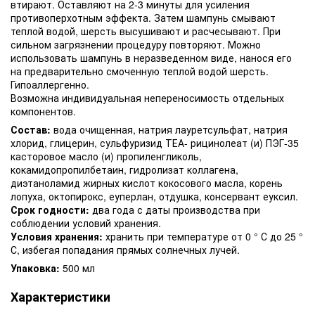
втирают. Оставляют на 2-3 минуты для усиления
противоперхотным эффекта. Затем шампунь смывают
теплой водой, шерсть высушивают и расчесывают. При
сильном загрязнении процедуру повторяют. Можно
использовать шампунь в неразведенном виде, нанося его
на предварительно смоченную теплой водой шерсть.
Гипоаллергенно.
Возможна индивидуальная непереносимость отдельных
компонентов.
Состав:
вода очищенная, натрия лауретсульфат, натрия
хлорид, глицерин, сульфуризид ТЕА- рицинолеат (и) ПЭГ-35
касторовое масло (и) пропиленгликоль,
кокамидопропилбетаин, гидролизат коллагена,
диэтаноламид жирных кислот кокосового масла, корень
лопуха, октопирокс, еуперлан, отдушка, консервант еуксил.
Срок годности:
два года с даты производства при
соблюдении условий хранения.
Условия хранения:
хранить при температуре от 0 ° С до 25 °
С, избегая попадания прямых солнечных лучей.
Упаковка:
500 мл
Характеристики