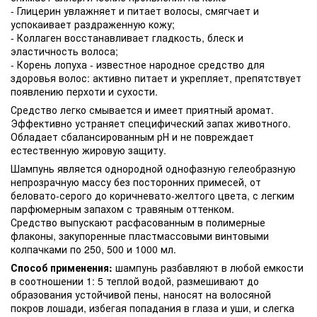
- Глицерин увлажняет и питает волосы, смягчает и
успокаивает раздраженную кожу;
- Коллаген восстанавливает гладкость, блеск и
эластичность волоса;
- Корень лопуха - известное народное средство для
здоровья волос: активно питает и укрепляет, препятствует
появлению перхоти и сухости.
Средство легко смывается и имеет приятный аромат.
Эффективно устраняет специфический запах животного.
Обладает сбалансированным рН и не повреждает
естественную жировую защиту.
Шампунь является однородной однофазную гелеобразную
непрозрачную массу без посторонних примесей, от
беловато-серого до коричневато-желтого цвета, с легким
парфюмерным запахом с травяным оттенком.
Средство выпускают расфасованным в полимерные
флаконы, закупоренные пластмассовыми винтовыми
колпачками по 250, 500 и 1000 мл.
Способ применения:
шампунь разбавляют в любой емкости
в соотношении 1: 5 теплой водой, размешивают до
образования устойчивой пены, наносят на волосяной
покров лошади, избегая попадания в глаза и уши, и слегка