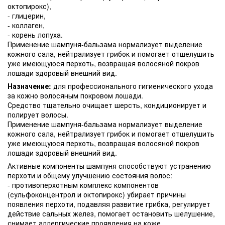
октопирокс),
- глицерин,
- коллаген,
- корень лопуха.
Применение шампуня-бальзама нормализует выделение
кожного сала, нейтрализует грибок и помогает отшелушить
уже имеющуюся перхоть, возвращая волосяной покров
лошади здоровый внешний вид.
Назначение:
для профессионального гигиенического ухода
за кожно волосяным покровом лошади.
Средство тщательно очищает шерсть, кондиционирует и
полирует волосы.
Применение шампуня-бальзама нормализует выделение
кожного сала, нейтрализует грибок и помогает отшелушить
уже имеющуюся перхоть, возвращая волосяной покров
лошади здоровый внешний вид.
Активные компоненты шампуня способствуют устранению
перхоти и общему улучшению состояния волос:
- противоперхотным комплекс компонентов
(сульфоконцентрол и октопирокс) убирает причины
появления перхоти, подавляя развитие грибка, регулирует
действие сальных желез, помогает остановить шелушение,
снимает аллергические проявления на коже