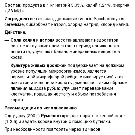
Состав:
продукта в 1 кг натрий 3,05%, калий 1,24%, энергия
1,33 МДж.
Ингредиенты:
глюкоза, дрожжи активные Saccharomyces
cerevisiae, бикарбонат натрия, хлорид натрия, хлорид калия.
Действие:
Соли калия и натрия
восстанавливают недостаток
соответствующих элементов в период пониженного
аппетита, улучшают баланс минеральных веществ в
крови.
Культура живых дрожжей
поддерживает на должном
уровне популяции микроорганизмов, является
нормальной микрофлорой рубца; утилизирует избыток
лактатов и молочной кислоты, уменьшая таким образом
явления ацидоза рубца; улучшает переваривание
клетчатки, повышая частоту и объем потребления
корма.
Рекомендации по использованию
Одну дозу (200 г)
Руменостарт
растворить в теплой воде
(1-2 л) и задать корове внутрь с помощью бутылки.
При необходимости повторять через 12 часов.