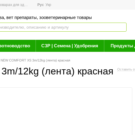
арах для здоровья
Рус
Новости
Укр
Акции
Бренды
Контакты
Статьи о 
ва, вет препараты, зооветеринарные товары
вотноводство
СЗР | Семена | Удобрения
Продукты 
 NEW COMFORT XS 3m/12kg (лента) красная
m/12kg (лента) красная
Оставить о