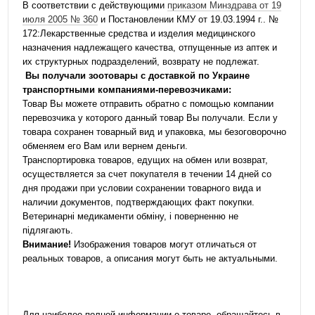
В соответствии с действующими
приказом Минздрава от 19
июля 2005 № 360
и Постановлении КМУ от 19.03.1994 г.. №
172:Лекарственные средства и изделия медицинского
назначения надлежащего качества, отпущенные из аптек и
их структурных подразделений, возврату не подлежат.
Вы получали зоотовары с доставкой по Украине
транспортными компаниями-перевозчиками:
Товар Вы можете отправить обратно с помощью компании
перевозчика у которого данный товар Вы получали. Если у
товара сохранен товарный вид и упаковка, мы безоговорочно
обменяем его Вам или вернем деньги.
Транспортировка товаров, едущих на обмен или возврат,
осуществляется за счет покупателя в течении 14 дней со
дня продажи при условии сохранении товарного вида и
наличии документов, подтверждающих факт покупки.
Ветеринарні медикаменти обміну, і поверненню не
підлягають.
Внимание!
Изображения товаров могут отличаться от
реальных товаров, а описания могут быть не актуальными.
Для наиболее полной информации о товаре, обращайтесь в