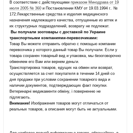
В соответствии с действующими
приказом Минздрава от 19
июля 2005 № 360
и Постановлении КМУ от 19.03.1994 г.. №
172:Лекарственные средства и изделия медицинского
назначения надлежащего качества, отпущенные из аптек и
их структурных подразделений, возврату не подлежат.
Вы получали зоотовары с доставкой по Украине
транспортными компаниями-перевозчиками:
Товар Вы можете отправить обратно с помощью компании
перевозчика у которого данный товар Вы получали. Если у
товара сохранен товарный вид и упаковка, мы безоговорочно
обменяем его Вам или вернем деньги.
Транспортировка товаров, едущих на обмен или возврат,
осуществляется за счет покупателя в течении 14 дней со
дня продажи при условии сохранении товарного вида и
наличии документов, подтверждающих факт покупки.
Ветеринарні медикаменти обміну, і поверненню не
підлягають.
Внимание!
Изображения товаров могут отличаться от
реальных товаров, а описания могут быть не актуальными.
Для наиболее полной информации о товаре, обращайтесь в