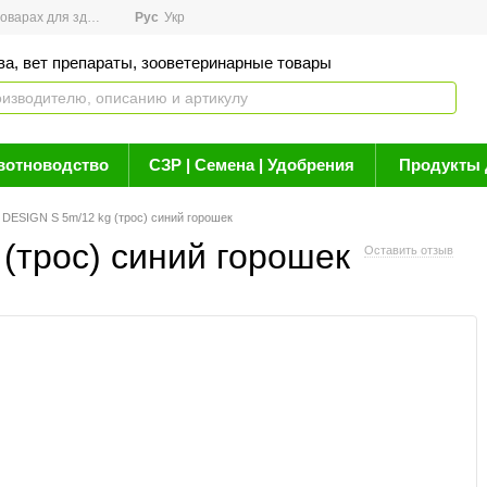
арах для здоровья
Рус
Новости
Укр
Акции
Бренды
Контакты
Статьи о 
ва, вет препараты, зооветеринарные товары
вотноводство
СЗР | Семена | Удобрения
Продукты 
 DESIGN S 5m/12 kg (трос) синий горошек
(трос) синий горошек
Оставить отзыв