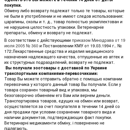
покупки.
Обмену либо возврату подлежат только те товары, которые
не были в употреблении и не имеют следов использования:
царапины, сколы и т. д., товар полностью укомплектован и
не нарушена целостность упаковки. Ветеренарніе
препараты, обмену и возврату не подлежат.
В соответствии с действующими
приказом Минздрава от 19
июля 2005 № 360
и Постановлении КМУ от 19.03.1994 г.. №
172:Лекарственные средства и изделия медицинского
назначения надлежащего качества, отпущенные из аптек и
их структурных подразделений, возврату не подлежат.
Вы получали зоотовары с доставкой по Украине
транспортными компаниями-перевозчиками:
Товар Вы можете отправить обратно с помощью компании
перевозчика у которого данный товар Вы получали. Если у
товара сохранен товарный вид и упаковка, мы
безоговорочно обменяем его Вам или вернем деньги.
Транспортировка товаров, едущих на обмен или возврат,
осуществляется за счет покупателя в течении 14 дней со
дня продажи при условии сохранении товарного вида и
наличии документов, подтверждающих факт покупки.
Ветеринарні медикаменти обміну, і поверненню не
підлягають.