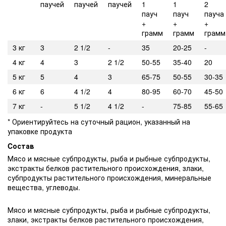
паучей
паучей
паучей
1
1
2
пауч
пауч
пауча
+
+
+
грамм
грамм
грамм
3 кг
3
2 1/2
-
35
20-25
-
4 кг
4
3
2 1/2
50-55
35-40
20
5 кг
5
4
3
65-75
50-55
30-35
6 кг
6
4 1/2
4
80-95
60-70
45-50
7 кг
-
5 1/2
4 1/2
-
75-85
55-65
* Ориентируйтесь на суточный рацион, указанный на
упаковке продукта
Cостав
Мясо и мясные субпродукты, рыба и рыбные субпродукты,
экстракты белков растительного происхождения, злаки,
субпродукты растительного происхождения, минеральные
вещества, углеводы.
Мясо и мясные субпродукты, рыба и рыбные субпродукты,
злаки, экстракты белков растительного происхождения,