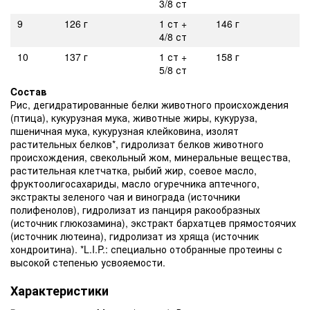
3/8 ст
9
126 г
1 ст +
146 г
4/8 ст
10
137 г
1 ст +
158 г
5/8 ст
Cостав
Рис, дегидратированные белки животного происхождения
(птица), кукурузная мука, животные жиры, кукуруза,
пшеничная мука, кукурузная клейковина, изолят
растительных белков*, гидролизат белков животного
происхождения, свекольный жом, минеральные вещества,
растительная клетчатка, рыбий жир, соевое масло,
фруктоолигосахариды, масло огуречника аптечного,
экстракты зеленого чая и винограда (источники
полифенолов), гидролизат из панциря ракообразных
(источник глюкозамина), экстракт бархатцев прямостоячих
(источник лютеина), гидролизат из хряща (источник
хондроитина). *L.I.P.: специально отобранные протеины с
высокой степенью усвояемости.
Характеристики