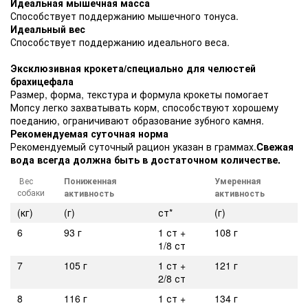
Идеальная мышечная масса
Способствует поддержанию мышечного тонуса.
Идеальный вес
Способствует поддержанию идеального веса.
Эксклюзивная крокета/специально для челюстей
брахицефала
Размер, форма, текстура и формула крокеты помогает
Мопсу легко захватывать корм, способствуют хорошему
поеданию, ограничивают образование зубного камня.
Рекомендуемая суточная норма
Рекомендуемый суточный рацион указан в граммах.
Cвежая
вода всегда должна быть в достаточном количестве.
Вес
Пониженная
Умеренная
собаки
активность
активность
(кг)
(г)
ст*
(г)
6
93 г
1 ст +
108 г
1/8 ст
7
105 г
1 ст +
121 г
2/8 ст
8
116 г
1 ст +
134 г