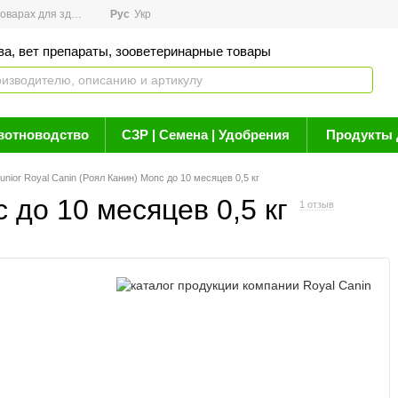
арах для здоровья
Рус
Новости
Укр
Акции
Бренды
Контакты
Статьи о 
ва, вет препараты, зооветеринарные товары
вотноводство
СЗР | Семена | Удобрения
Продукты 
nior Royal Canin (Роял Канин) Мопс до 10 месяцев 0,5 кг
 до 10 месяцев 0,5 кг
1 отзыв