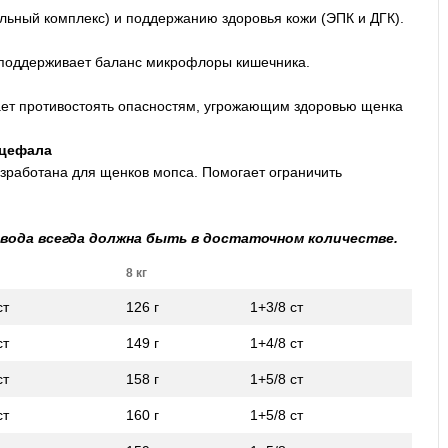
льный комплекс) и поддержанию здоровья кожи (ЭПК и ДГК).
 поддерживает баланс микрофлоры кишечника.
ет противостоять опасностям, угрожающим здоровью щенка
ицефала
зработана для щенков мопса. Помогает ограничить
 вода всегда должна быть в достаточном количестве.
8 кг
ст
126 г
1+3/8 ст
ст
149 г
1+4/8 ст
ст
158 г
1+5/8 ст
ст
160 г
1+5/8 ст