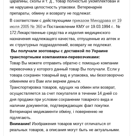
царапины, сколы и т. д., товар полностью укомплектован и
не нарушена целостность упаковки. Ветеренарніе
препараты, обмену и возврату не подлежат.
В соответствии с действующими
приказом Минздрава от 19
июля 2005 № 360
и Постановлении КМУ от 19.03.1994 г.. №
172:Лекарственные средства и изделия медицинского
назначения надлежащего качества, отпущенные из аптек и
их структурных подразделений, возврату не подлежат.
Вы получали зоотовары с доставкой по Украине
транспортными компаниями-перевозчиками:
Товар Вы можете отправить обратно с помощью компании
перевозчика у которого данный товар Вы получали. Если у
товара сохранен товарный вид и упаковка, мы безоговорочно
обменяем его Вам или вернем деньги.
Транспортировка товаров, едущих на обмен или возврат,
осуществляется за счет покупателя в течении 14 дней со
дня продажи при условии сохранении товарного вида и
наличии документов, подтверждающих факт покупки.
Ветеринарні медикаменти обміну, і поверненню не
підлягають.
Внимание!
Изображения товаров могут отличаться от
реальных товаров, а описания могут быть не актуальными.