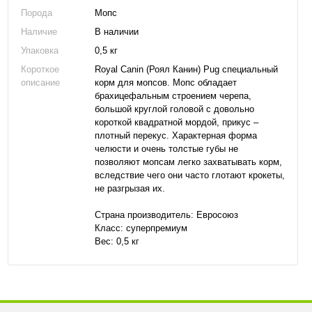
Порода
Мопс
Наличие
В наличии
Упаковка
0,5 кг
Короткое
Royal Canin (Роял Канин) Pug специальный
описание
корм для мопсов. Мопс обладает
брахицефальным строением черепа,
большой круглой головой с довольно
короткой квадратной мордой, прикус –
плотный перекус. Характерная форма
челюсти и очень толстые губы не
позволяют мопсам легко захватывать корм,
вследствие чего они часто глотают крокеты,
не разгрызая их.
Страна производитель: Евросоюз
Класс: суперпремиум
Вес: 0,5 кг