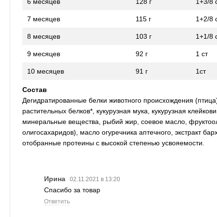
6 месяцев
128 г
1+3/8 
7 месяцев
115 г
1+2/8 
8 месяцев
103 г
1+1/8 
9 месяцев
92 г
1 ст
10 месяцев
91 г
1ст
Cостав
Дегидратированные белки животного происхождения (птица),
растительных белков*, кукурузная мука, кукурузная клейков
минеральные вещества, рыбий жир, соевое масло, фруктоо
олигосахаридов), масло огуречника аптечного, экстракт барх
отобранные протеины с высокой степенью усвояемости.
Ирина
02.11.2021 в 13:20
Спасибо за товар
Ответить