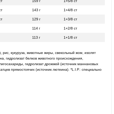
ст
159 г
1+5/8 ст
ст
143 г
1+4/8 ст
ст
129 г
1+3/8 ст
114 г
1+2/8 ст
113 г
1+1/8 ст
 рис, кукуруза, животные жиры, свекольный жом, изолят
ина, гидролизат белков животного происхождения,
лигосахариды, гидролизат дрожжей (источник мaннановых
атцев прямостоячих (источник лютеина). *L.I.P.: специально