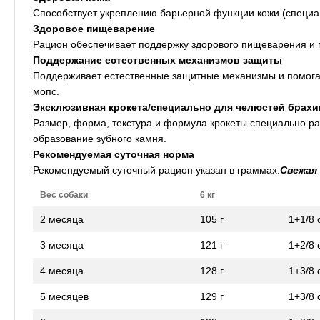
Способствует укреплению барьерной функции кожи (специа
Здоровое пищеварение
Рацион обеспечивает поддержку здорового пищеварения и
Поддержание естественных механизмов защиты
Поддерживает естественные защитные механизмы и помога
мопс.
Эксклюзивная крокета/специально для челюстей брах
Размер, форма, текстура и формула крокеты специально ра
образование зубного камня.
Рекомендуемая суточная норма
Рекомендуемый суточный рацион указан в граммах.
Cвежая
Вес
собак
и
6 кг
2 месяца
105 г
1+1/8 
3 месяца
121 г
1+2/8 
4 месяца
128 г
1+3/8 
5 месяцев
129 г
1+3/8 