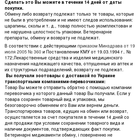
Сделать это Вы можете в течении 14 дней от даты
покупки.
Обмену либо возврату подлежат только те товары, которые
не были в употреблении и не имеют следов использования:
царапины, сколы и т. д., товар полностью укомплектован и
не нарушена целостность упаковки. Ветеренарніе
препараты, обмену и возврату не подлежат.
В соответствии с действующими
приказом Минздрава от 19
июля 2005 № 360
и Постановлении КМУ от 19.03.1994 г.. №
172:Лекарственные средства и изделия медицинского
назначения надлежащего качества, отпущенные из аптек и
их структурных подразделений, возврату не подлежат.
Вы получали зоотовары с доставкой по Украине
транспортными компаниями-перевозчиками:
Товар Вы можете отправить обратно с помощью компании
перевозчика у которого данный товар Вы получали. Если у
товара сохранен товарный вид и упаковка, мы
безоговорочно обменяем его Вам или вернем деньги.
Транспортировка товаров, едущих на обмен или возврат,
осуществляется за счет покупателя в течении 14 дней со
дня продажи при условии сохранении товарного вида и
наличии документов, подтверждающих факт покупки.
Ветеринарні медикаменти обміну, і поверненню не