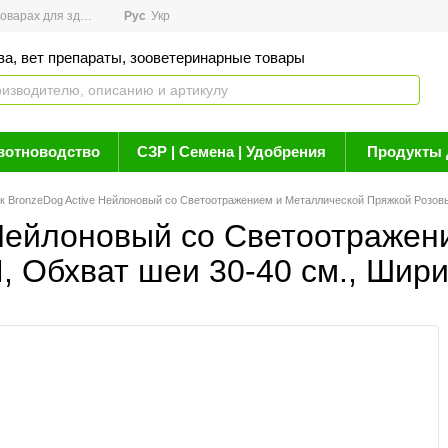
арах для здоровья
Рус
Новости
Укр
Акции
Бренды
Контакты
Статьи о 
ва, вет препараты, зооветеринарные товары
вотноводство
СЗР | Семена | Удобрения
Продукты 
 BronzeDog Active Нейлоновый со Светоотражением и Металлической Пряжкой Розовый
Нейлоновый со Светоотражен
 Обхват шеи 30-40 см., Шири