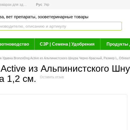
арах для здоровья
Рус
Новости
Укр
Акции
Бренды
Контакты
Статьи о 
ва, вет препараты, зооветеринарные товары
вотноводство
СЗР | Семена | Удобрения
Продукты 
-Удавка BronzeDog Active из Альпинистского Шнура Черно-Красный, Размер L, Обхват
Active из Альпинистского Шн
 1,2 см.
Оставить отзыв