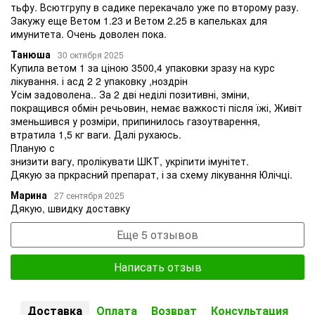
тьфу. Всютгрупу в садике перекачало уже по второму разу.
Закужу еще Ветом 1.23 и Ветом 2.25 в капельках для
имунитета. Очень доволен пока.
Танюша
30 октября 2025
Купила ветом 1 за ціною 3500,4 упаковки зразу на курс
лікування. і асд 2 2 упаковку ,ноздрін
Усім задоволена.. За 2 дві неділі позитивні, зміни,
покращився обмін речьовин, немає важкості після їжі, Живіт
зменьшився у розміри, припинилось газоутварення,
втратила 1,5 кг ваги. Далі рухаюсь.
Планую с
знизити вагу, пролікувати ШКТ, укріпити імунітет.
Дякую за пркрасний препарат, і за схему лікування Юлічці.
Марина
27 сентября 2025
Дякую, швидку доставку
Еще 5 отзывов
Написать отзыв
Доставка
Оплата
Возврат
Консультация