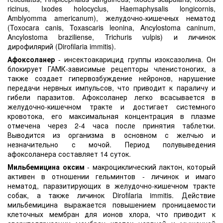
ricinus, Ixodes holocyclus, Haemaphysalis longicornis,
Amblyomma americanum), желудочно-кишечных нематод
(Toxocara canis, Toxascaris leonina, Ancylostoma caninum,
Ancylostoma braziliense, Trichuris vulpis) и личинок
дирофилярий (Dirofilaria immitis).
Афоксоланер
- инсектоакарицид группы изоксазолина. Он
блокирует ГАМК-зависимые рецепторы членистоногих, а
также создает гипервозбуждение нейронов, нарушение
передачи нервных импульсов, что приводит к параличу и
гибели паразитов. Афоксоланер легко всасывается в
желудочно-кишечном тракте и достигает системного
кровотока, его максимальная концентрация в плазме
отмечена через 2-4 часа после принятия таблетки.
Выводится из организма в основном с желчью и
незначительно с мочой. Период полувыведения
афоксоланера составляет 14 суток.
Мильбемицина оксим
- макроциклический лактон, который
активен в отношении гельминтов - личинок и имаго
нематод, паразитирующих в желудочно-кишечном тракте
собак, а также личинок Dirofilaria immitis. Действие
мильбемицина выражается повышением проницаемости
клеточных мембран для ионов хлора, что приводит к