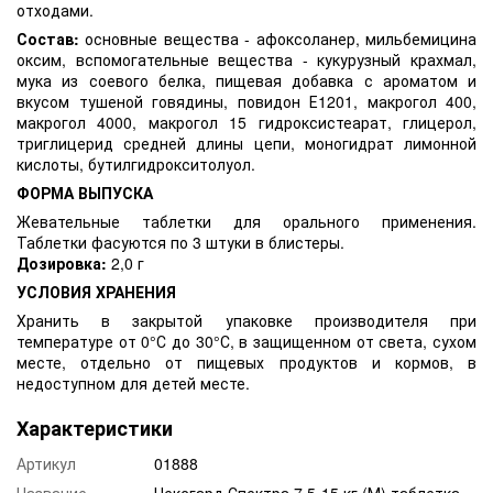
отходами.
Состав:
основные вещества - афоксоланер, мильбемицина
оксим, вспомогательные вещества - кукурузный крахмал,
мука из соевого белка, пищевая добавка с ароматом и
вкусом тушеной говядины, повидон Е1201, макрогол 400,
макрогол 4000, макрогол 15 гидроксистеарат, глицерол,
триглицерид средней длины цепи, моногидрат лимонной
кислоты, бутилгидрокситолуол.
ФОРМА ВЫПУСКА
Жевательные таблетки для орального применения.
Таблетки фасуются по 3 штуки в блистеры.
Дозировка:
2,0 г
УСЛОВИЯ ХРАНЕНИЯ
Хранить в закрытой упаковке производителя при
температуре от 0°С до 30°С, в защищенном от света, сухом
месте, отдельно от пищевых продуктов и кормов, в
недоступном для детей месте.
Характеристики
Артикул
01888
Название
Нексгард Спектра 7,5-15 кг (М) таблетка