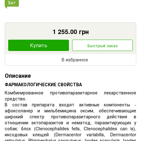
Хит
1 255.00
грн
Купить
Быстрый заказ
В избранное
Описание
ФАРМАКОЛОГИЧЕСКИЕ СВОЙСТВА
Комбинированное противопаразитарное лекарственное
средство.
В состав препарата входят активные компоненты -
афоксоланер и мильбемицина оксим, обеспечивающие
широкий спектр противопаразитарного действия в
отношении эктопаразитов и нематод, паразитирующих у
собак: блох (Ctenocephalides felis, Ctenocephalides can is),
иксодовых клещей (Dermacentor variabilis, Dermacentor
reticulatus, Rhipicephalus sanguineus, Ixodes scapularis, Ixodes