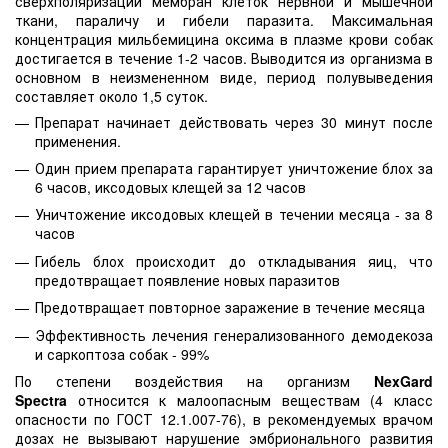
сверхполяризации мембран клеток нервной и мышечной
ткани, параличу и гибели паразита. Максимальная
концентрация мильбемицина оксима в плазме крови собак
достигается в течение 1-2 часов. Выводится из организма в
основном в неизмененном виде, период полувыведения
составляет около 1,5 суток.
Препарат начинает действовать через 30 минут после
применения.
Один прием препарата гарантирует уничтожение блох за
6 часов, иксодовых клещей за 12 часов
Уничтожение иксодовых клещей в течении месяца - за 8
часов
Гибель блох происходит до откладывания яиц, что
предотвращает появление новых паразитов
Предотвращает повторное заражение в течение месяца
Эффективность лечения генерализованного демодекоза
и саркоптоза собак - 99%
По степени воздействия на организм
NexGard
Spectra
относится к малоопасным веществам (4 класс
опасности по ГОСТ 12.1.007-76), в рекомендуемых врачом
дозах не вызывают нарушение эмбрионального развития