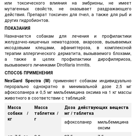
или токсического влияния на эмбрионы, не имеет
мутагенных свойств, не оказывает раздражающего
действия. Препарат токсичен для пчел, а также для рыб и
других гидробионтов.
ПОКАЗАНИЯ
Назначается собакам для лечения и профилактики
желудочно-кишечных нематодозов, акарозов, вызываемых
иксодовыми клещами, афаниптероза, в комплексной
терапии аллергического дерматита, вызываемого блохами,
а также в целях профилактики дирофиляриоза,
вызываемого личинками Dirofilaria immitis.
СПОСОБ ПРИМЕНЕНИЯ
NexGard Spectra (M)
применяют собакам индивидуально
перорально однократно в минимальной дозе 2,5 мг
афоксоланера и 0,5 мг мильбемицина оксима на 1 кг массы
животного в соответствии с таблицей:
Масса
Масса
Доза действующих веществ
собаки /
таблетки /
мг / таблетка
кг
г
афоксоланер
мильбемицина
оксим