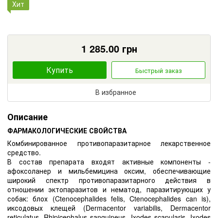
Хит
1 285.00
грн
Купить
Быстрый заказ
В избранное
Описание
ФАРМАКОЛОГИЧЕСКИЕ СВОЙСТВА
Комбинированное противопаразитарное лекарственное
средство.
В состав препарата входят активные компоненты -
афоксоланер и мильбемицина оксим, обеспечивающие
широкий спектр противопаразитарного действия в
отношении эктопаразитов и нематод, паразитирующих у
собак: блох (Ctenocephalides felis, Ctenocephalides can is),
иксодовых клещей (Dermacentor variabilis, Dermacentor
reticulatus, Rhipicephalus sanguineus, Ixodes scapularis, Ixodes