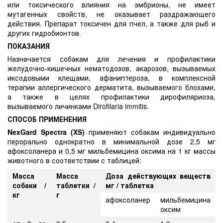
или токсического влияния на эмбрионы, не имеет
мутагенных свойств, не оказывает раздражающего
действия. Препарат токсичен для пчел, а также для рыб и
других гидробионтов.
ПОКАЗАНИЯ
Назначается собакам для лечения и профилактики
желудочно-кишечных нематодозов, акарозов, вызываемых
иксодовыми клещами, афаниптероза, в комплексной
терапии аллергического дерматита, вызываемого блохами,
а также в целях профилактики дирофиляриоза,
вызываемого личинками Dirofilaria immitis.
СПОСОБ ПРИМЕНЕНИЯ
NexGard Spectra (XS)
применяют собакам индивидуально
перорально однократно в минимальной дозе 2,5 мг
афоксоланера и 0,5 мг мильбемицина оксима на 1 кг массы
животного в соответствии с таблицей:
Масса
Масса
Доза действующих веществ
собаки /
таблетки /
мг / таблетка
кг
г
афоксоланер
мильбемицина
оксим