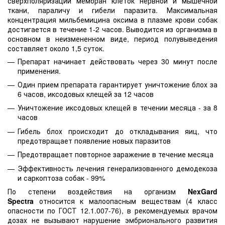
сверхполяризации мембран клеток нервной и мышечной
ткани, параличу и гибели паразита. Максимальная
концентрация мильбемицина оксима в плазме крови собак
достигается в течение 1-2 часов. Выводится из организма в
основном в неизмененном виде, период полувыведения
составляет около 1,5 суток.
Препарат начинает действовать через 30 минут после
применения.
Один прием препарата гарантирует уничтожение блох за
6 часов, иксодовых клещей за 12 часов
Уничтожение иксодовых клещей в течении месяца - за 8
часов
Гибель блох происходит до откладывания яиц, что
предотвращает появление новых паразитов
Предотвращает повторное заражение в течение месяца
Эффективность лечения генерализованного демодекоза
и саркоптоза собак - 99%
По степени воздействия на организм
NexGard
Spectra
относится к малоопасным веществам (4 класс
опасности по ГОСТ 12.1.007-76), в рекомендуемых врачом
дозах не вызывают нарушение эмбрионального развития