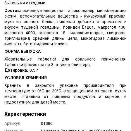
бытовыми отходами.
Состав:
основные вещества - афоксоланер, мильбемицина
оксим, вспомогательные вещества - кукурузный крахмал,
мука из соевого белка, пищевая добавка с ароматом и
вкусом тушеной говядины, повидон Е1201, макрогол 400,
макрогол 4000, макрогол 15 гидроксистеарат, глицерол,
триглицерид средней длины цепи, моногидрат лимонной
кислоты, бутилгидрокситолуол.
ФОРМА ВЫПУСКА
Жевательные таблетки для орального применения.
Таблетки фасуются по 3 штуки в блистеры.
Дозировка:
0,5 г
УСЛОВИЯ ХРАНЕНИЯ
Хранить в закрытой упаковке производителя при
температуре от 0°С до 30°С, в защищенном от света, сухом
месте, отдельно от пищевых продуктов и кормов, в
недоступном для детей месте.
Характеристики
Артикул
01886
Название
Нексгард Спектра 2-3,5 кг (XS) таблетка