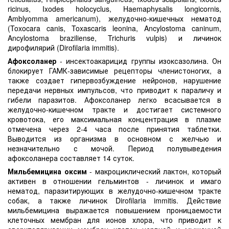
ricinus, Ixodes holocyclus, Haemaphysalis longicornis,
Amblyomma americanum), желудочно-кишечных нематод
(Toxocara canis, Toxascaris leonina, Ancylostoma caninum,
Ancylostoma braziliense, Trichuris vulpis) и личинок
дирофилярий (Dirofilaria immitis).
Афоксоланер
- инсектоакарицид группы изоксазолина. Он
блокирует ГАМК-зависимые рецепторы членистоногих, а
также создает гипервозбуждение нейронов, нарушение
передачи нервных импульсов, что приводит к параличу и
гибели паразитов. Афоксоланер легко всасывается в
желудочно-кишечном тракте и достигает системного
кровотока, его максимальная концентрация в плазме
отмечена через 2-4 часа после принятия таблетки.
Выводится из организма в основном с желчью и
незначительно с мочой. Период полувыведения
афоксоланера составляет 14 суток.
Мильбемицина оксим
- макроциклический лактон, который
активен в отношении гельминтов - личинок и имаго
нематод, паразитирующих в желудочно-кишечном тракте
собак, а также личинок Dirofilaria immitis. Действие
мильбемицина выражается повышением проницаемости
клеточных мембран для ионов хлора, что приводит к