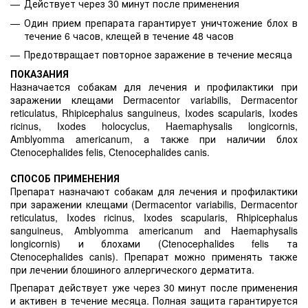
Действует через 30 минут после применения
Один прием препарата гарантирует уничтожение блох в
течение 6 часов, клещей в течение 48 часов
Предотвращает повторное заражение в течение месяца
ПОКАЗАНИЯ
Назначается собакам для лечения и профилактики при
заражении клещами Dermacentor variabilis, Dermacentor
reticulatus, Rhipicephalus sanguineus, Ixodes scapularis, Ixodes
ricinus, Ixodes holocyclus, Haemaphysalis longicornis,
Amblyomma americanum, а также при наличии блох
Ctenocephalides felis, Ctenocephalides canis.
СПОСОБ ПРИМЕНЕНИЯ
Препарат назначают собакам для лечения и профилактики
при заражении клещами (Dermacentor variabilis, Dermacentor
reticulatus, Ixodes ricinus, Ixodes scapularis, Rhipicephalus
sanguineus, Amblyomma americanum and Haemaphysalis
longicornis) и блохами (Ctenocephalides felis та
Ctenocephalides canis). Препарат можно применять также
при лечении блошиного аллергического дерматита.
Препарат действует уже через 30 минут после применения
и активен в течение месяца. Полная защита гарантируется