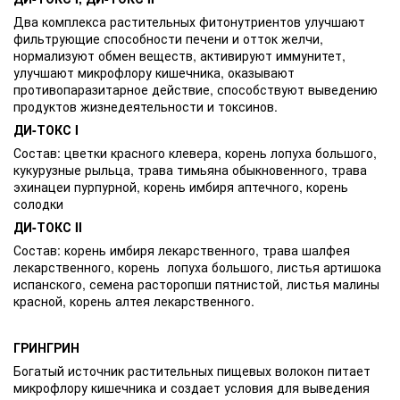
Два комплекса растительных фитонутриентов улучшают
фильтрующие способности печени и отток желчи,
нормализуют обмен веществ, активируют иммунитет,
улучшают микрофлору кишечника, оказывают
противопаразитарное действие, способствуют выведению
продуктов жизнедеятельности и токсинов.
ДИ-ТОКС I
Состав: цветки красного клевера, корень лопуха большого,
кукурузные рыльца, трава тимьяна обыкновенного, трава
эхинацеи пурпурной, корень имбиря аптечного, корень
солодки
ДИ-ТОКС II
Состав: корень имбиря лекарственного, трава шалфея
лекарственного, корень лопуха большого, листья артишока
испанского, семена расторопши пятнистой, листья малины
красной, корень алтея лекарственного.
ГРИНГРИН
Богатый источник растительных пищевых волокон питает
микрофлору кишечника и создает условия для выведения