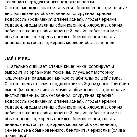
токсинов и продуктов жизнедеятельности.
Состав: молодые листья ячменя обыкновенного, молодые
листья пшеницы обыкновенной, спирулина, красная
водоросль (родимения дланевидная), ягоды черники
садовой, ягоды малины обыкновенной, хлорелла, сок из
побегов пшеницы обыкновенной, сок из побегов ячменя
обыкновенного, корень свеклы обыкновенной, плоды
ананаса настоящего, корень моркови обыкновенной.
ЛАЙТ МИКС
Тщательно очищает стенки кишечника, сорбирует и
выводит из организма токсины. Улучшает моторику
кишечника и оказывает мягкое слабительное действие.
Состав: шелуха семян подорожника яйцевидного, ГринГрин
смесь (молодые листья ячменя обыкновенного, молодые
листья пшеницы обыкновенной, спирулина, красная
водоросль (родимения дланевидная), ягоды черники
садовой, ягоды малины обыкновенной, хлорелла, сок из
побегов пшеницы обыкновенной, сок из побегов ячменя
обыкновенного, корень свеклы обыкновенной, плоды
ананаса настоящего, корень моркови обыкновенной),
семена льна обыкновенного, бентонит, чернослив (слива
домашняя).