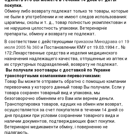
покупки.
Обмену либо возврату подлежат только те товары, которые
не были в употреблении и не имеют следов использования:
царапины, сколы и т. д., товар полностью укомплектован и
не нарушена целостность упаковки. Ветеренарніе
препараты, обмену и возврату не подлежат.
В соответствии с действующими
приказом Минздрава от 19
июля 2005 № 360
и Постановлении КМУ от 19.03.1994 г.. №
172:Лекарственные средства и изделия медицинского
назначения надлежащего качества, отпущенные из аптек и
их структурных подразделений, возврату не подлежат.
Вы получали зоотовары с доставкой по Украине
транспортными компаниями-перевозчиками:
Товар Вы можете отправить обратно с помощью компании
перевозчика у которого данный товар Вы получали. Если у
товара сохранен товарный вид и упаковка, мы
безоговорочно обменяем его Вам или вернем деньги.
Транспортировка товаров, едущих на обмен или возврат,
осуществляется за счет покупателя в течении 14 дней со
дня продажи при условии сохранении товарного вида и
наличии документов, подтверждающих факт покупки.
Ветеринарні медикаменти обміну, і поверненню не
підлягають.