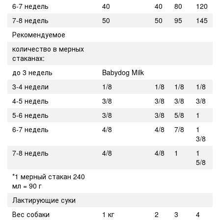
6-7 недель
40
40
80
120
7-8 недель
50
50
95
145
Рекомендуемое
количество в мерных
стаканах:
до 3 недель
Babydog Milk
3-4 недели
1/8
1/8
1/8
1/8
4-5 недель
3/8
3/8
3/8
3/8
5-6 недель
3/8
3/8
5/8
1
6-7 недель
4/8
4/8
7/8
1
3/8
7-8 недель
4/8
4/8
1
1
5/8
*1 мерный стакан 240
мл = 90 г
Лактирующие суки
Вес собаки
1 кг
2
3
4