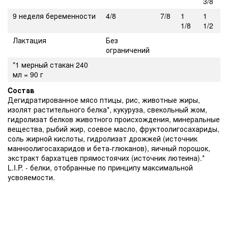
3/8
9 неделя беременности
4/8
7/8
1
1
1/8
1/2
Лактация
Без
ограничений
*1 мерный стакан 240
мл = 90 г
Cостав
Дегидратированное мясо птицы, рис, животные жиры,
изолят растительного белка*, кукуруза, свекольный жом,
гидролизат белков животного происхождения, минеральные
вещества, рыбий жир, соевое масло, фруктоолигосахариды,
соль жирной кислоты, гидролизат дрожжей (источник
манноолигосахаридов и бета-глюканов), яичный порошок,
экстракт бархатцев прямостоячих (источник лютеина).*
L.I.P. - белки, отобранные по принципу максимальной
усвояемости.