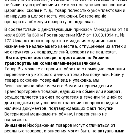
не были в употреблении и не имеют следов использования:
царапины, сколы и т. д., товар полностью укомплектован и
не нарушена целостность упаковки. Ветеренарніе
препараты, обмену и возврату не подлежат.
В соответствии с действующими
приказом Минздрава от 19
июля 2005 № 360
и Постановлении КМУ от 19.03.1994 г.. №
172:Лекарственные средства и изделия медицинского
назначения надлежащего качества, отпущенные из аптек и
их структурных подразделений, возврату не подлежат.
Вы получали зоотовары с доставкой по Украине
транспортными компаниями-перевозчиками:
Товар Вы можете отправить обратно с помощью компании
перевозчика у которого данный товар Вы получали. Если у
товара сохранен товарный вид и упаковка, мы
безоговорочно обменяем его Вам или вернем деньги.
Транспортировка товаров, едущих на обмен или возврат,
осуществляется за счет покупателя в течении 14 дней со
дня продажи при условии сохранении товарного вида и
наличии документов, подтверждающих факт покупки.
Ветеринарні медикаменти обміну, і поверненню не
підлягають.
Внимание!
Изображения товаров могут отличаться от
реальных товаров, а описания могут быть не актуальными.