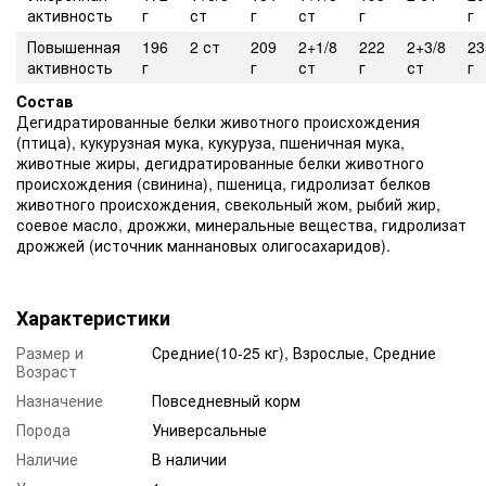
активность
г
ст
г
ст
г
г
Повышенная
196
2 ст
209
2+1/8
222
2+3/8
23
активность
г
г
ст
г
ст
г
Cостав
Дегидратированные белки животного происхождения
(птица), кукурузная мука, кукуруза, пшеничная мука,
животные жиры, дегидратированные белки животного
происхождения (свинина), пшеница, гидролизат белков
животного происхождения, свекольный жом, рыбий жир,
соевое масло, дрожжи, минеральные вещества, гидролизат
дрожжей (источник мaннановых олигосахаридов).
Характеристики
Размер и
Средние(10-25 кг), Взрослые, Средние
Возраст
Назначение
Повседневный корм
Порода
Универсальные
Наличие
В наличии