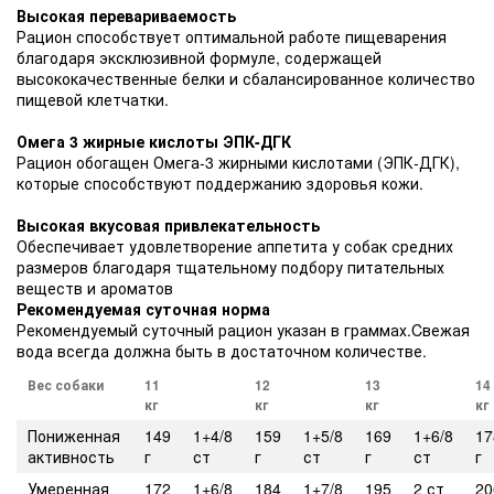
Высокая перевариваемость
Рацион способствует оптимальной работе пищеварения
благодаря эксклюзивной формуле, содержащей
высококачественные белки и сбалансированное количество
пищевой клетчатки.
Омега 3 жирные кислоты ЭПК-ДГК
Рацион обогащен Омега-3 жирными кислотами (ЭПК-ДГК),
которые способствуют поддержанию здоровья кожи.
Высокая вкусовая привлекательность
Обеспечивает удовлетворение аппетита у собак средних
размеров благодаря тщательному подбору питательных
веществ и ароматов
Рекомендуемая суточная норма
Рекомендуемый суточный рацион указан в граммах.Cвежая
вода всегда должна быть в достаточном количестве.
Вес
собак
и
11
12
13
14
кг
кг
кг
кг
Пониженная
149
1+4/8
159
1+5/8
169
1+6/8
17
активность
г
ст
г
ст
г
ст
г
Умеренная
172
1+6/8
184
1+7/8
195
2 ст
20