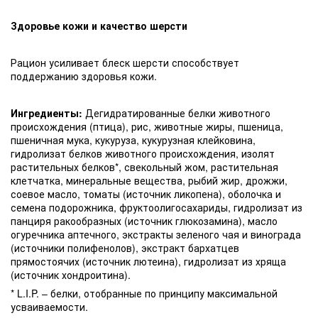
Здоровье кожи и качество шерсти
Рацион усиливает блеск шерсти способствует
поддержанию здоровья кожи.
Ингредиенты:
Дегидратированные белки животного
происхождения (птица), рис, животные жиры, пшеница,
пшеничная мука, кукуруза, кукурузная клейковина,
гидролизат белков животного происхождения, изолят
растительных белков*, свекольный жом, растительная
клетчатка, минеральные вещества, рыбий жир, дрожжи,
соевое масло, томаты (источник ликопена), оболочка и
семена подорожника, фруктоолигосахариды, гидролизат из
панциря ракообразных (источник глюкозамина), масло
огуречника аптечного, экстракты зеленого чая и винограда
(источники полифенолов), экстракт бархатцев
прямостоячих (источник лютеина), гидролизат из хряща
(источник хондроитина).
* L.I.P. – белки, отобранные по принципу максимальной
усваиваемости.