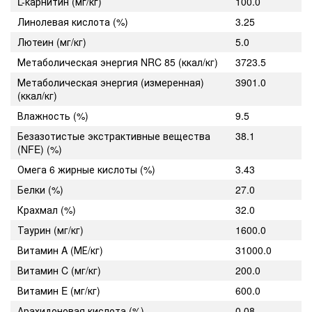
L-карнитин (мг/кг)
100.0
Линолевая кислота (%)
3.25
Лютеин (мг/кг)
5.0
Метаболическая энергия NRC 85 (ккал/кг)
3723.5
Метаболическая энергия (измеренная)
3901.0
(ккал/кг)
Влажность (%)
9.5
Безазотистые экстрактивные вещества
38.1
(NFE) (%)
Омега 6 жирные кислоты (%)
3.43
Белки (%)
27.0
Крахмал (%)
32.0
Таурин (мг/кг)
1600.0
Витамин A (МЕ/кг)
31000.0
Витамин C (мг/кг)
200.0
Витамин E (мг/кг)
600.0
Арахидоновая кислота (%)
0.08