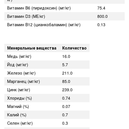
Витамин B6 (пиридоксин) (мг/кг)
75.4
Витамин D3 (МЕ/кг)
800.0
Витамин B12 (цианкобаламин) (мг/кг)
0.13
Минеральные вещества
Количество
Медь (мг/кг)
16.0
Йод (мг/кг)
5.7
Железо (мг/кг)
211.0
Марганец (мг/кг)
85.0
Цинк (мг/кг)
239.0
Хлориды (%)
0.74
Магний (%)
0.07
Калий (%)
0.7
Ceлeн (мг/кг)
0.3