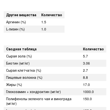
Другие вещества
Количество
Аргинин (%)
1.5
L-лизин (%)
1.0
Сводная таблица
Количество
Cырая зола (%)
5.7
Биотин (мг/кг)
3.06
Сырая клетчатка (%)
2.7
Пищевые волокна (%)
8.8
Жиры (%)
17.0
Глюкозамин + хондроитин (мг/кг)
1000.0
Полифенолы зеленого чая и винограда
150.0
(мг/кг)