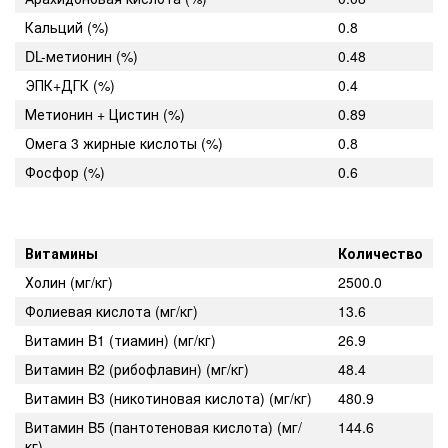
Кальций (%)
0.8
DL-метионин (%)
0.48
ЭПК+ДГК (%)
0.4
Метионин + Цистин (%)
0.89
Омега 3 жирные кислоты (%)
0.8
Фосфор (%)
0.6
Витамины
Количество
Холин (мг/кг)
2500.0
Фолиевая кислота (мг/кг)
13.6
Витамин B1 (тиамин) (мг/кг)
26.9
Витамин B2 (рибофлавин) (мг/кг)
48.4
Витамин B3 (никотиновая кислота) (мг/кг)
480.9
Витамин B5 (пантотеновая кислота) (мг/
144.6
кг)