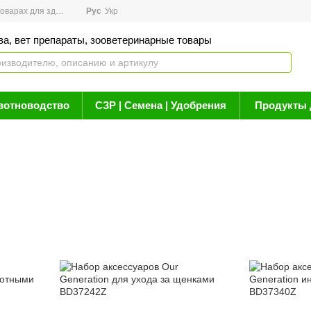
арах для здоровья
Рус
Новости
Укр
Акции
Бренды
Контакты
Статьи о 
ва, вет препараты, зооветеринарные товары
вотноводство
СЗР | Семена | Удобрения
Продукты 