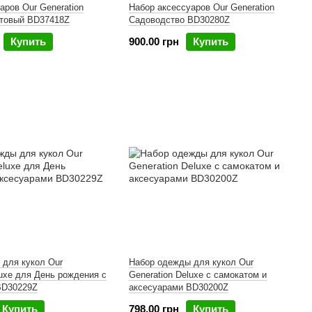
аров Our Generation
Набор аксессуаров Our Generation
товый BD37418Z
Садоводство BD30280Z
Купить
900.00 грн
Купить
 для кукол Our
Набор одежды для кукол Our
luxe для День рождения с
Generation Deluxe с самокатом и
BD30229Z
аксесуарами BD30200Z
Купить
798.00 грн
Купить