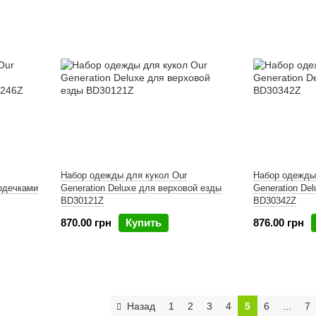
Набор одежды для кукол Our
Набор одежды
ердечками
Generation Deluxe для верховой езды
Generation De
BD30121Z
BD30342Z
870.00 грн
Купить
876.00 грн
Назад
1
2
3
4
5
6
...
7