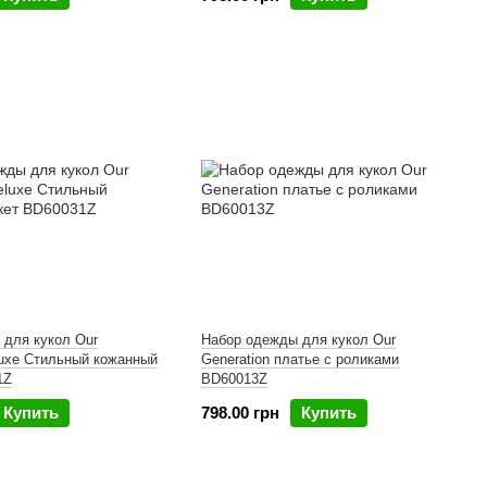
 для кукол Our
Набор одежды для кукол Our
luxe Стильный кожанный
Generation платье с роликами
1Z
BD60013Z
Купить
798.00 грн
Купить