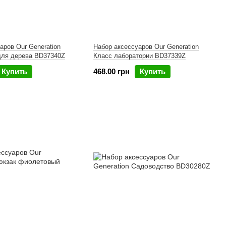
аров Our Generation
Набор аксессуаров Our Generation
для дерева BD37340Z
Класс лаборатории BD37339Z
Купить
468.00 грн
Купить