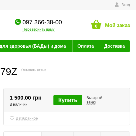
технике
Вход
097 366-38-00
Мой заказ
0
Перезвонить вам?
для здоровья (БАДы) и дома
Оплата
Доставка
079Z
Оставить отзыв
1 500.00 грн
Быстрый
Купить
заказ
В наличии
В избранное