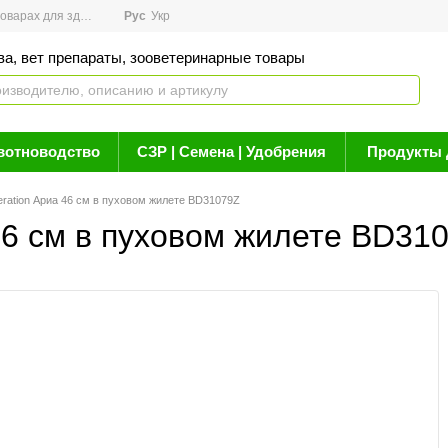
арах для здоровья
Рус
Новости
Укр
Акции
Бренды
Контакты
Статьи о 
ва, вет препараты, зооветеринарные товары
вотноводство
СЗР | Семена | Удобрения
Продукты 
eration Ариа 46 см в пуховом жилете BD31079Z
46 см в пуховом жилете BD31