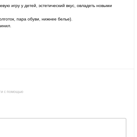
вую игру у детей, эстетический вкус, овладеть новыми
олготок, пара обуви, нижнее белье).
винил.
ти с помощью