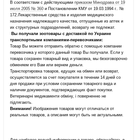
В соответствии с действующими
приказом Минздрава от 19
июля 2005 № 360
и Постановлении КМУ от 19.03.1994 г.. №
172:Лекарственные средства и изделия медицинского
назначения надлежащего качества, отпущенные из аптек и
их структурных подразделений, возврату не подлежат.
Вы получали зоотовары с доставкой по Украине
транспортными компаниями-перевозчиками:
Товар Вы можете отправить обратно с помощью компании
перевозчика у которого данный товар Вы получали. Если у
товара сохранен товарный вид и упаковка, мы безоговорочно
обменяем его Вам или вернем деньги.
Транспортировка товаров, едущих на обмен или возврат,
осуществляется за счет покупателя в течении 14 дней со
дня продажи при условии сохранении товарного вида и
наличии документов, подтверждающих факт покупки.
Ветеринарні медикаменти обміну, і поверненню не
підлягають.
Внимание!
Изображения товаров могут отличаться от
реальных товаров, а описания могут быть не актуальными.
Для наиболее полной информации о товаре, обращайтесь в