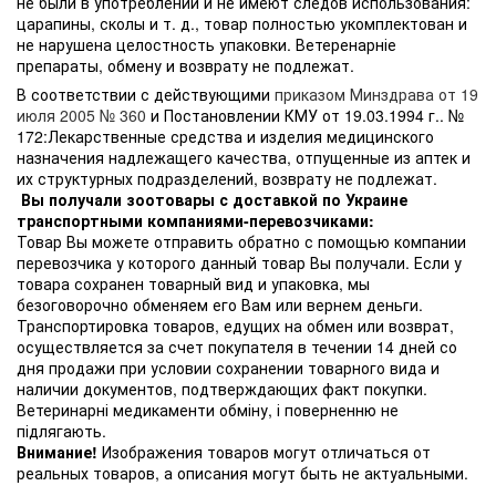
не были в употреблении и не имеют следов использования:
царапины, сколы и т. д., товар полностью укомплектован и
не нарушена целостность упаковки. Ветеренарніе
препараты, обмену и возврату не подлежат.
В соответствии с действующими
приказом Минздрава от 19
июля 2005 № 360
и Постановлении КМУ от 19.03.1994 г.. №
172:Лекарственные средства и изделия медицинского
назначения надлежащего качества, отпущенные из аптек и
их структурных подразделений, возврату не подлежат.
Вы получали зоотовары с доставкой по Украине
транспортными компаниями-перевозчиками:
Товар Вы можете отправить обратно с помощью компании
перевозчика у которого данный товар Вы получали. Если у
товара сохранен товарный вид и упаковка, мы
безоговорочно обменяем его Вам или вернем деньги.
Транспортировка товаров, едущих на обмен или возврат,
осуществляется за счет покупателя в течении 14 дней со
дня продажи при условии сохранении товарного вида и
наличии документов, подтверждающих факт покупки.
Ветеринарні медикаменти обміну, і поверненню не
підлягають.
Внимание!
Изображения товаров могут отличаться от
реальных товаров, а описания могут быть не актуальными.