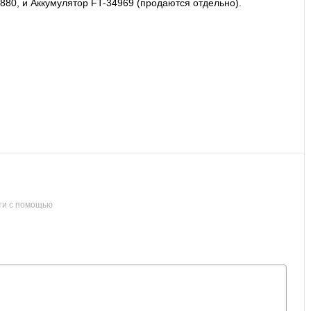
0880
, и Аккумулятор FT-34969 (продаются отдельно).
ти с помощью