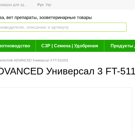
арах для здоровья
Рус
Новости
Укр
Акции
Бренды
Контакты
Статьи о 
ва, вет препараты, зооветеринарные товары
вотноводство
СЗР | Семена | Удобрения
Продукты 
hertechnik ADVANCED Универсал 3 FT-511931
 ADVANCED Универсал 3 FT-51