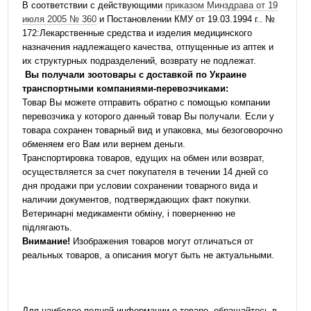
В соответствии с действующими
приказом Минздрава от 19
июля 2005 № 360
и Постановлении КМУ от 19.03.1994 г.. №
172:Лекарственные средства и изделия медицинского
назначения надлежащего качества, отпущенные из аптек и
их структурных подразделений, возврату не подлежат.
Вы получали зоотовары с доставкой по Украине
транспортными компаниями-перевозчиками:
Товар Вы можете отправить обратно с помощью компании
перевозчика у которого данный товар Вы получали. Если у
товара сохранен товарный вид и упаковка, мы безоговорочно
обменяем его Вам или вернем деньги.
Транспортировка товаров, едущих на обмен или возврат,
осуществляется за счет покупателя в течении 14 дней со
дня продажи при условии сохранении товарного вида и
наличии документов, подтверждающих факт покупки.
Ветеринарні медикаменти обміну, і поверненню не
підлягають.
Внимание!
Изображения товаров могут отличаться от
реальных товаров, а описания могут быть не актуальными.
Для наиболее полной информации о товаре, обращайтесь в