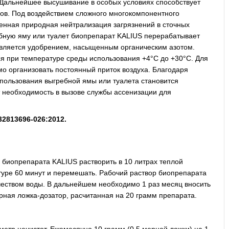
Дальнейшее высушивание в особых условиях способствует
ов. Под воздействием сложного многокомпонентного
енная природная нейтрализация загрязнений в сточных
ебную яму или туалет биопрепарат KALIUS перерабатывает
й является удобрением, насыщенным органическим азотом.
я при температуре среды использования +4°С до +30°С. Для
о организовать постоянный приток воздуха. Благодаря
пользования выгребной ямы или туалета становится
т необходимость в вызове службы ассенизации для
32813696-026:2012.
 биопрепарата KALIUS растворить в 10 литрах теплой
уре 60 минут и перемешать. Рабочий раствор биопрепарата
чеством воды. В дальнейшем необходимо 1 раз месяц вносить
рная ложка-дозатор, расчитанная на 20 грамм препарата.
метр нечистот. Ежемесячно 10 грамм (0,5 мерной ложки) на 1