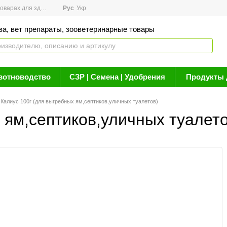
арах для здоровья
Рус
Новости
Укр
Акции
Бренды
Контакты
Статьи о 
ва, вет препараты, зооветеринарные товары
вотноводство
СЗР | Семена | Удобрения
Продукты 
Калиус 100г (для выгребных ям,септиков,уличных туалетов)
 ям,септиков,уличных туалето