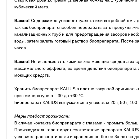
кубический метр.
Важно!
Содержимое уличного туалета или выгребной ямы д
так как биопрепарат способен перерабатывать продукты жиз
канализационных труб и для предотвращения засоров необх
воды, затем залить готовый раствор биопрепарата. После з
часов.
Важно!
Не использовать химические моющие средства за сут
максимального эффекта, во время действия биопрепарата 
моющих средств.
Хранить биопрепарат KALIUS в плотно закрытой оригиналь
при температуре от -30 до +30 *С
Биопрепарат KALIUS выпускается в упаковках 20 г, 50 г, 100 г,
Меры предосторожности.
В случае контакта биопрепарата с глазами - промыть боль
Производитель гарантирует соответствие препарата KALIUS
условиях транспортировки и хранения не более 3х лет со д