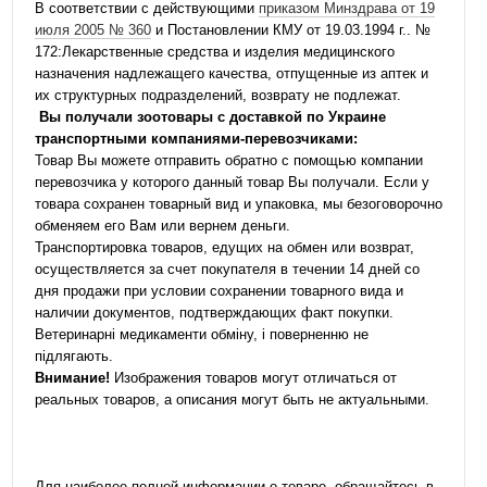
В соответствии с действующими
приказом Минздрава от 19
июля 2005 № 360
и Постановлении КМУ от 19.03.1994 г.. №
172:Лекарственные средства и изделия медицинского
назначения надлежащего качества, отпущенные из аптек и
их структурных подразделений, возврату не подлежат.
Вы получали зоотовары с доставкой по Украине
транспортными компаниями-перевозчиками:
Товар Вы можете отправить обратно с помощью компании
перевозчика у которого данный товар Вы получали. Если у
товара сохранен товарный вид и упаковка, мы безоговорочно
обменяем его Вам или вернем деньги.
Транспортировка товаров, едущих на обмен или возврат,
осуществляется за счет покупателя в течении 14 дней со
дня продажи при условии сохранении товарного вида и
наличии документов, подтверждающих факт покупки.
Ветеринарні медикаменти обміну, і поверненню не
підлягають.
Внимание!
Изображения товаров могут отличаться от
реальных товаров, а описания могут быть не актуальными.
Для наиболее полной информации о товаре, обращайтесь в