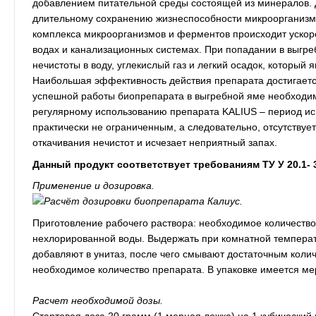
добавлением питательной среды состоящей из минералов. 
длительному сохранению жизнеспособности микроорганизм
комплекса микроорганизмов и ферментов происходит ускор
водах и канализационных системах. При попадании в выгр
нечистоты в воду, углекислый газ и легкий осадок, которы
Наибольшая эффективность действия препарата достигаетс
успешной работы биопрепарата в выгребной яме необходим
регулярному использованию препарата KALIUS – период ис
практически не ограниченным, а следовательно, отсутствуе
откачивания нечистот и исчезает неприятный запах.
Данный продукт соответствует требованиям ТУ У 20.1- 
Применение и дозировка.
Приготовление рабочего раствора: необходимое количество
нехлорированной воды. Выдержать при комнатной температ
добавляют в унитаз, после чего смывают достаточным коли
необходимое количество препарата. В упаковке имеется ме
Расчет необходимой дозы.
Стартовая доза 20 грамм (1 мерная ложка) на 1 кубический 