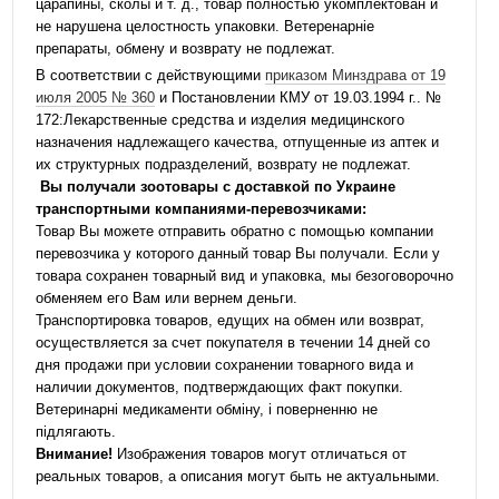
царапины, сколы и т. д., товар полностью укомплектован и
не нарушена целостность упаковки. Ветеренарніе
препараты, обмену и возврату не подлежат.
В соответствии с действующими
приказом Минздрава от 19
июля 2005 № 360
и Постановлении КМУ от 19.03.1994 г.. №
172:Лекарственные средства и изделия медицинского
назначения надлежащего качества, отпущенные из аптек и
их структурных подразделений, возврату не подлежат.
Вы получали зоотовары с доставкой по Украине
транспортными компаниями-перевозчиками:
Товар Вы можете отправить обратно с помощью компании
перевозчика у которого данный товар Вы получали. Если у
товара сохранен товарный вид и упаковка, мы безоговорочно
обменяем его Вам или вернем деньги.
Транспортировка товаров, едущих на обмен или возврат,
осуществляется за счет покупателя в течении 14 дней со
дня продажи при условии сохранении товарного вида и
наличии документов, подтверждающих факт покупки.
Ветеринарні медикаменти обміну, і поверненню не
підлягають.
Внимание!
Изображения товаров могут отличаться от
реальных товаров, а описания могут быть не актуальными.