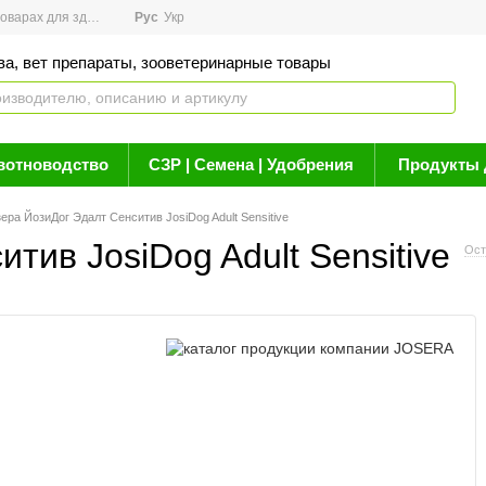
арах для здоровья
Рус
Новости
Укр
Акции
Бренды
Контакты
Статьи о 
ва, вет препараты, зооветеринарные товары
вотноводство
СЗР | Семена | Удобрения
Продукты 
ера ЙозиДог Эдалт Сенситив JosiDog Adult Sensitive
тив JosiDog Adult Sensitive
Ост