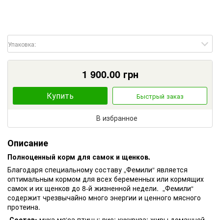
Упаковка:
1 900.00
грн
Купить
Быстрый заказ
В избранное
Описание
Полноценный корм для самок и щенков.
Благодаря специальному составу „Фемили“ является
оптимальным кормом для всех беременных или кормящих
самок и их щенков до 8-й жизненной недели. „Фемили“
содержит чрезвычайно много энергии и ценного мясного
протеина.
Состав:
мука мя‘са птицы; рис; кукуруза; жиры домашней