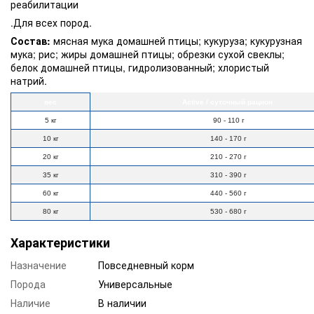
реабилитации
.Для всех пород.
Состав:
мясная мука домашней птицы; кукуруза; кукурузная
мука; рис; жиры домашней птицы; обрезки сухой свеклы;
белок домашней птицы, гидролизованный; хлористый
натрий.
вес
Active / суточный рацион
5 кг
90 - 110 г
10 кг
140 - 170 г
20 кг
210 - 270 г
35 кг
310 - 390 г
60 кг
440 - 560 г
80 кг
530 - 680 г
Характеристики
Назначение
Повседневный корм
Порода
Универсальные
Наличие
В наличии