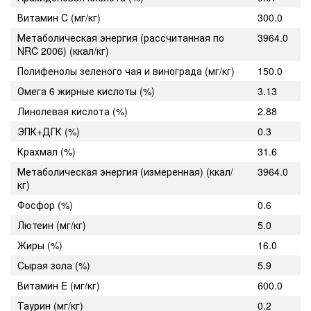
Витамин C (мг/кг)
300.0
Метаболическая энергия (рассчитанная по
3964.0
NRC 2006) (ккал/кг)
Полифенолы зеленого чая и винограда (мг/кг)
150.0
Омега 6 жирные кислоты (%)
3.13
Линолевая кислота (%)
2.88
ЭПК+ДГК (%)
0.3
Крахмал (%)
31.6
Метаболическая энергия (измеренная) (ккал/
3964.0
кг)
Фосфор (%)
0.6
Лютеин (мг/кг)
5.0
Жиры (%)
16.0
Cырая зола (%)
5.9
Витамин E (мг/кг)
600.0
Таурин (мг/кг)
0.2