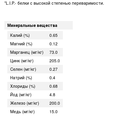
*L.I.P.- белки с высокой степенью переваримости.
Минеральные вещества
Калий (%)
0.65
Магний (%)
0.12
Марганец (мг/кг)
73.0
Цинк (мг/кг)
205.0
Ceлeн (мг/кг)
0.27
Натрий (%)
0.4
Хлориды (%)
0.68
Йод (мг/кг)
4.8
Железо (мг/кг)
200.0
Медь (мг/кг)
15.0