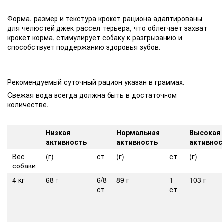
Форма, размер и текстура крокет рациона адаптированы
для челюстей джек-рассел-терьера, что облегчает захват
крокет корма, стимулирует собаку к разгрызанию и
способствует поддержанию здоровья зубов.
Рекомендуемый суточный рацион указан в граммах.
Cвежая вода всегда должна быть в достаточном
количестве.
Низкая
Нормальная
Высокая
активность
активность
активно
Вес
(г)
ст
(г)
ст
(г)
собаки
4 кг
68 г
6/8
89 г
1
103 г
ст
ст