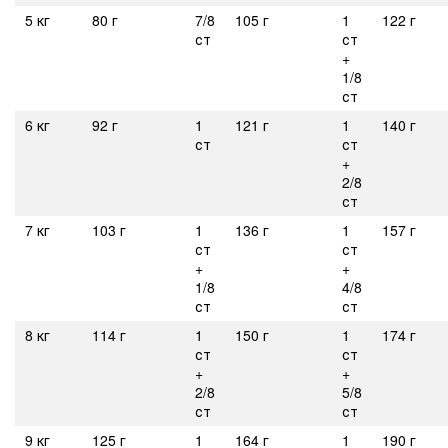
5 кг
80 г
7/8
105 г
1
122 г
ст
ст
+
1/8
ст
6 кг
92 г
1
121 г
1
140 г
ст
ст
+
2/8
ст
7 кг
103 г
1
136 г
1
157 г
ст
ст
+
+
1/8
4/8
ст
ст
8 кг
114 г
1
150 г
1
174 г
ст
ст
+
+
2/8
5/8
ст
ст
9 кг
125 г
1
164 г
1
190 г