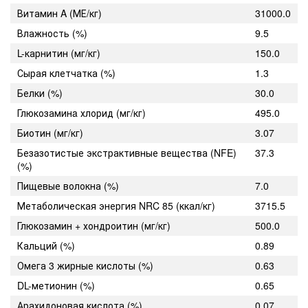
Витамин A (МЕ/кг)
31000.0
Влажность (%)
9.5
L-карнитин (мг/кг)
150.0
Сырая клетчатка (%)
1.3
Белки (%)
30.0
Глюкозаминa хлорид (мг/кг)
495.0
Биотин (мг/кг)
3.07
Безазотистые экстрактивные вещества (NFE)
37.3
(%)
Пищевые волокна (%)
7.0
Метаболическая энергия NRC 85 (ккал/кг)
3715.5
Глюкозамин + хондроитин (мг/кг)
500.0
Кальций (%)
0.89
Омега 3 жирные кислоты (%)
0.63
DL-метионин (%)
0.65
Арахидоновая кислота (%)
0.07