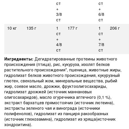
ст
ст
+
+
3/8
6/8
ст
ст
10 кг
135 г
1
177 г
1
206 г
ст
ст
+
+
4/8
7/8
ст
ст
Ингредиенты:
Дегидратированные протеины животного
происхождения (птица), рис, кукуруза, изолят белков
растительного происхождения*, пшеница, животные жиры,
гидролизат белков животного происхождения, кукурузный
глютен, свекольный жом, минеральные вещества, рыбий
жир, соевое масло, дрожжи, фруктоолигосахариды,
гидролизат дрожжей (источник мaннановых
олигосахаридов), масло огуречника аптечного (0,1 %),
экстракт бархатцев прямостоячих (источник лютеина),
экстракты зеленого чая и винограда (источники
полифенолов), гидролизат из панциря ракообразных
(источник глюкозамина), гидролизат из хряща(источник
хондроитина).