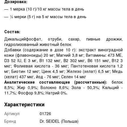
Дозировка:
1 мерка (10 г)/10 кг массы тела в день
½ мерки (5 г) на 5 кг массы тела в день
Состав:
Дикальцийфосфат, отруби, сахар, пивные дрожжи,
гидролизованный животный белок
Добавки (содержание в дозе 10 г): экстракт виноградной
кожи (флавоноиды) 20 мг; Магний 3,8 мг; Витамины: 473 МЕ,
D3 52 IU, E 3 мг, B1 132 мкг, B2 302 мкг, B6 151 мкг, B12 3
мкг; Фолиевая кислота - 36 мкг; Пантотеновая кислота 1,2
мг; Биотин 12 мкг; Цинк 4,5 мг; Железо (хелат) 6,5 мг; Медь
(хелат) 437 мкг, йод - 76 мкг; Селен 14 мкг
Аналитические составляющие (рассчитанные):
белок
8,5%; Жир 0,9%; Волокно 8,6%; Зола - 50,3%; Кальций -
11,7%; Фосфор 9,8%; Натрий 0%.
Характеристики
Артикул
01726
Бренд
Dr. SEIDEL (Польша)