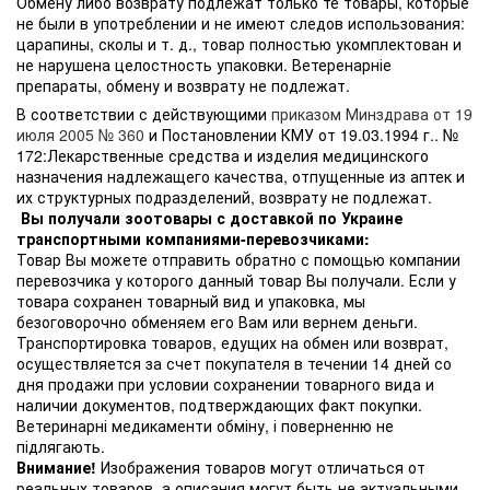
Обмену либо возврату подлежат только те товары, которые
не были в употреблении и не имеют следов использования:
царапины, сколы и т. д., товар полностью укомплектован и
не нарушена целостность упаковки. Ветеренарніе
препараты, обмену и возврату не подлежат.
В соответствии с действующими
приказом Минздрава от 19
июля 2005 № 360
и Постановлении КМУ от 19.03.1994 г.. №
172:Лекарственные средства и изделия медицинского
назначения надлежащего качества, отпущенные из аптек и
их структурных подразделений, возврату не подлежат.
Вы получали зоотовары с доставкой по Украине
транспортными компаниями-перевозчиками:
Товар Вы можете отправить обратно с помощью компании
перевозчика у которого данный товар Вы получали. Если у
товара сохранен товарный вид и упаковка, мы
безоговорочно обменяем его Вам или вернем деньги.
Транспортировка товаров, едущих на обмен или возврат,
осуществляется за счет покупателя в течении 14 дней со
дня продажи при условии сохранении товарного вида и
наличии документов, подтверждающих факт покупки.
Ветеринарні медикаменти обміну, і поверненню не
підлягають.
Внимание!
Изображения товаров могут отличаться от
реальных товаров, а описания могут быть не актуальными.