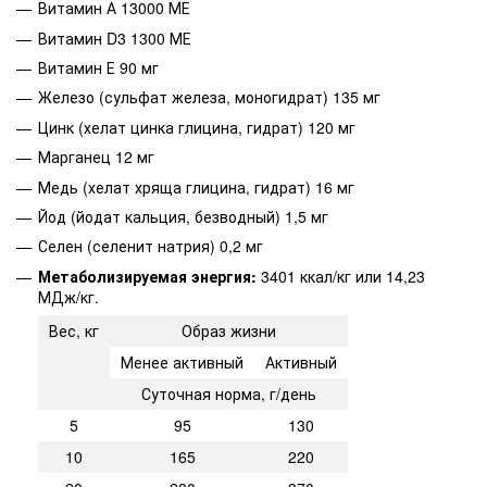
Витамин А 13000 МЕ
Витамин D3 1300 МЕ
Витамин Е 90 мг
Железо (сульфат железа, моногидрат) 135 мг
Цинк (хелат цинка глицина, гидрат) 120 мг
Марганец 12 мг
Медь (хелат хряща глицина, гидрат) 16 мг
Йод (йодат кальция, безводный) 1,5 мг
Селен (селенит натрия) 0,2 мг
Метаболизируемая энергия:
3401 ккал/кг или 14,23
МДж/кг.
Вес, кг
Образ жизни
Менее активный
Активный
Суточная норма, г/день
5
95
130
10
165
220