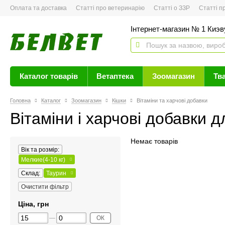
Оплата та доставка
Статті про ветеринарію
Статті о ЗЗР
Статті про 
Інтернет-магазин № 1 Киэву
Каталог товарів
Ветаптека
Зоомагазин
Тв
Головна
Каталог
Зоомагазин
Кішки
Вітаміни та харчові добавки
Вітаміни і харчові добавки д
Немає товарів
Вік та розмір:
Мелкие(4-10 кг)
Склад:
Таурин
Очистити фільтр
Ціна, грн
ОК