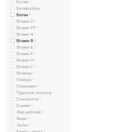
Бетаїн
0
Бутафосфан
0
Біотин
1
Вітамін D
0
Вітамін PP
0
Вітамін А
0
Вітамін В
1
Вітамін Е
0
Вітамін К
0
Вітамін Н
0
Вітамін С
0
Вітаміни
0
Глюкоза
0
Глюкозамін
0
Гідролізат колагену
0
Електроліти
0
Ензими
0
Жир риб’ячий
0
Жири
0
Залізо
0
Казеїн - пептід
0