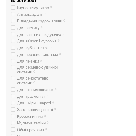
Властивості
Імуностимулятор
0
Антиоксидант
0
Виведення грудок вовни
0
Для апетиту
0
Для вагітних і годуючих
0
Для зв'язок і суглобів
0
Для зубів і кісток
0
Для нервової системи
0
Для печінки
0
Для серцево-судинної
системи
0
Для сечостатевої
системи
0
Для стерилізованих
0
Для травлення
0
Для шкіри і шерсті
0
Загальнозміцнюючі
0
Кровоспинний
0
Мультивітаміни
0
Обмін речовин
0
0