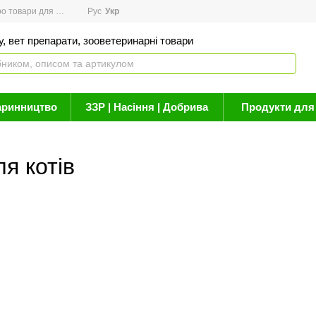
товари для здоров'я
Рус
Новини
Укр
Акції
Бренди
Контакти
Статті про 
, вет препарати, зооветеринарні товари
аринництво
ЗЗР | Насіння | Добрива
Продукти для 
ля котів