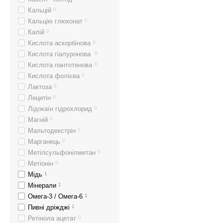
Кальцій
0
Кальцію глюконат
0
Калій
0
Кислота аскорбінова
0
Кислота гіалуронова
0
Кислота пантотенова
0
Кислота фолієва
0
Лактоза
0
Лецитін
0
Лідокаїн гідрохлорид
0
Магній
0
Мальтодекстрін
0
Марганець
0
Метілсульфонілметан
0
Метіонін
0
Мідь
1
Мінерали
1
Омега-3 / Омега-6
1
Пивні дріжджі
1
Ретінола ацетат
0