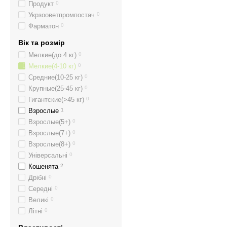
Продукт
0
Укрзооветпромпостач
0
Фарматон
0
Вік та розмір
Мелкие(до 4 кг)
0
Мелкие(4-10 кг)
0
Средние(10-25 кг)
0
Крупные(25-45 кг)
0
Гигантские(>45 кг)
0
Взрослые
1
Взрослые(5+)
0
Взрослые(7+)
0
Взрослые(8+)
0
Універсальні
0
Кошенята
2
Дрібні
0
Середні
0
Великі
0
Літні
0