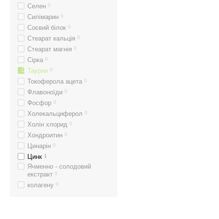
Селен
0
Силімарин
0
Соєвий білок
0
Стеарат кальція
0
Стеарат магнія
0
Сірка
0
Таурин
0
Токоферола ацета
0
Флавоноїди
0
Фосфор
0
Холекальциферол
0
Холін хлорид
0
Хондроитин
0
Цинарін
0
Цинк
1
Ячменно - солодовий
екстракт
0
колагену
0