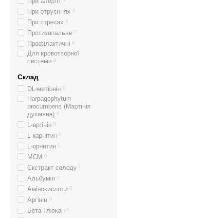
При алергії
При отруєннях
0
При стресах
0
Протизапальне
0
Профілактичні
0
Для кровотворної
системи
0
Склад
DL-метіонін
0
Harpagophytum
procumbens (Мартінія
духмяна)
0
L-аргінін
0
L-карнітин
0
L-орнитин
0
MCM
0
Єкстракт солоду
0
Альбумін
0
Амінокислоти
0
Аргінін
0
Бета Глюкан
0