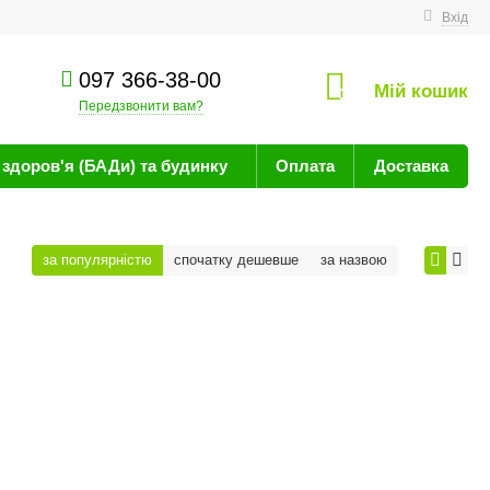
техніку
Вхід
097 366-38-00
Мій кошик
0
Передзвонити вам?
здоров'я (БАДи) та будинку
Оплата
Доставка
за популярністю
спочатку дешевше
за назвою