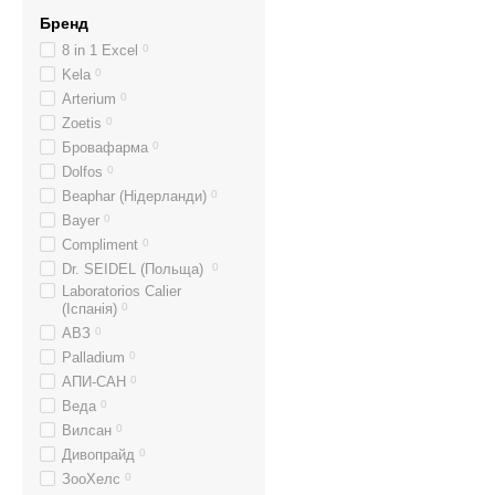
Бренд
8 in 1 Excel
0
Kela
0
Arterium
0
Zoetis
0
Бровафарма
0
Dolfos
0
Beaphar (Нідерланди)
0
Bayer
0
Compliment
0
Dr. SEIDEL (Польща)
0
Laboratorios Calier
(Іспанія)
0
АВЗ
0
Palladium
0
АПИ-САН
0
Веда
0
Вилсан
0
Дивопрайд
0
ЗооХелс
0