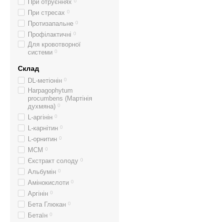
При отруєннях
0
При стресах
0
Протизапальне
0
Профілактичні
0
Для кровотворної
системи
0
Склад
DL-метіонін
0
Harpagophytum
procumbens (Мартінія
духмяна)
0
L-аргінін
0
L-карнітин
0
L-орнитин
0
MCM
0
Єкстракт солоду
0
Альбумін
0
Амінокислоти
0
Аргінін
0
Бета Глюкан
0
Бетаїн
0