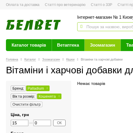
Оплата та доставка
Статті про ветеринарію
Статті о ЗЗР
Статті про 
Інтернет-магазин № 1 Киэву
Каталог товарів
Ветаптека
Зоомагазин
Тв
Головна
Каталог
Зоомагазин
Кішки
Вітаміни та харчові добавки
Вітаміни і харчові добавки д
Немає товарів
Бренд:
Palladium
Вік та розмір:
Кошенята
Очистити фільтр
Ціна, грн
ОК