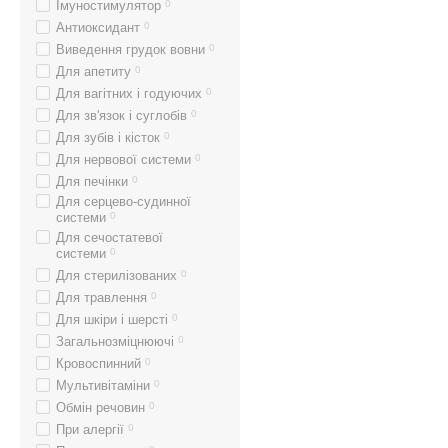
Імуностимулятор
0
Антиоксидант
0
Виведення грудок вовни
0
Для апетиту
0
Для вагітних і годуючих
0
Для зв'язок і суглобів
0
Для зубів і кісток
0
Для нервової системи
0
Для печінки
0
Для серцево-судинної
системи
0
Для сечостатевої
системи
0
Для стерилізованих
0
Для травлення
0
Для шкіри і шерсті
0
Загальнозміцнюючі
0
Кровоспинний
0
Мультивітаміни
0
Обмін речовин
0
При алергії
0