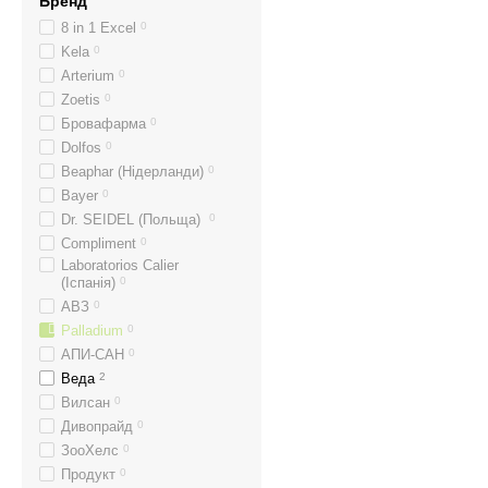
Бренд
8 in 1 Excel
0
Kela
0
Arterium
0
Zoetis
0
Бровафарма
0
Dolfos
0
Beaphar (Нідерланди)
0
Bayer
0
Dr. SEIDEL (Польща)
0
Compliment
0
Laboratorios Calier
(Іспанія)
0
АВЗ
0
Palladium
0
АПИ-САН
0
Веда
2
Вилсан
0
Дивопрайд
0
ЗооХелс
0
Продукт
0