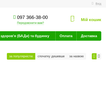
техніку
Вхід
097 366-38-00
Мій кошик
0
Передзвонити вам?
здоров'я (БАДи) та будинку
Оплата
Доставка
за популярністю
спочатку дешевше
за назвою