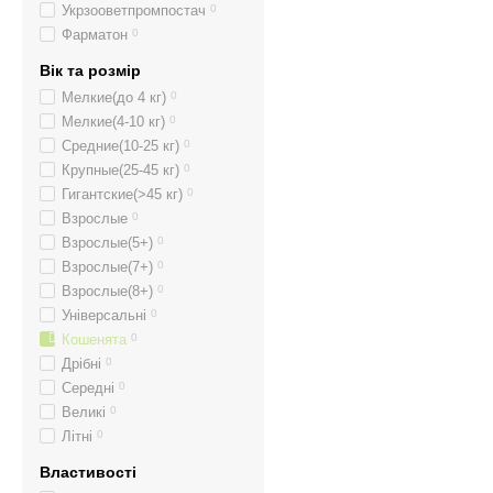
Укрзооветпромпостач
0
Фарматон
0
Вік та розмір
Мелкие(до 4 кг)
0
Мелкие(4-10 кг)
0
Средние(10-25 кг)
0
Крупные(25-45 кг)
0
Гигантские(>45 кг)
0
Взрослые
0
Взрослые(5+)
0
Взрослые(7+)
0
Взрослые(8+)
0
Універсальні
0
Кошенята
0
Дрібні
0
Середні
0
Великі
0
Літні
0
Властивості