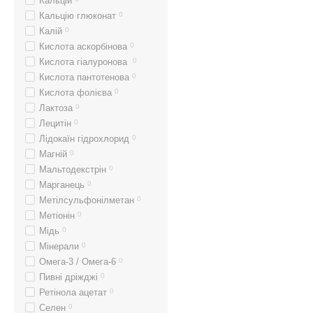
Кальцій
Кальцію глюконат
0
Калій
0
Кислота аскорбінова
0
Кислота гіалуронова
0
Кислота пантотенова
0
Кислота фолієва
0
Лактоза
0
Лецитін
0
Лідокаїн гідрохлорид
0
Магній
0
Мальтодекстрін
0
Марганець
0
Метілсульфонілметан
0
Метіонін
0
Мідь
0
Мінерали
0
Омега-3 / Омега-6
0
Пивні дріжджі
0
Ретінола ацетат
0
Селен
0