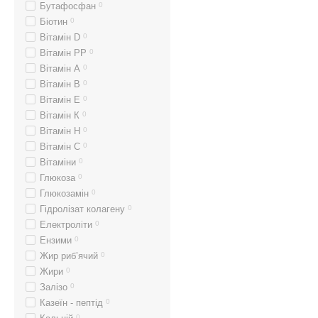
Бутафосфан
0
Біотин
0
Вітамін D
0
Вітамін PP
0
Вітамін А
0
Вітамін В
0
Вітамін Е
0
Вітамін К
0
Вітамін Н
0
Вітамін С
0
Вітаміни
0
Глюкоза
0
Глюкозамін
0
Гідролізат колагену
0
Електроліти
0
Ензими
0
Жир риб’ячий
0
Жири
0
Залізо
0
Казеїн - пептід
0
0