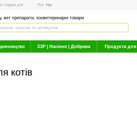
товари для здоров'я
Рус
Новини
Укр
Акції
Бренди
Контакти
Статті про 
, вет препарати, зооветеринарні товари
аринництво
ЗЗР | Насіння | Добрива
Продукти для 
ля котів