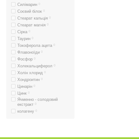
Силімарин
0
Соєвий білок
0
Стеарат кальція
0
Стеарат магнія
0
Сірка
0
Таурин
0
Токоферола ацета
0
Флавоноїди
0
Фосфор
0
Холекальциферол
0
Холін хлорид
0
Хондроитин
0
Цинарін
0
Цинк
0
Ячменно - солодовий
екстракт
0
колагену
0