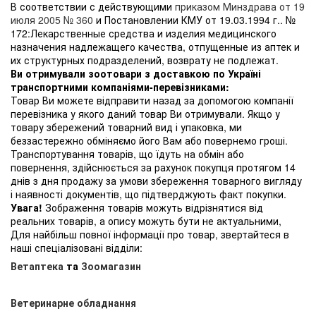
В соответствии с действующими
приказом Минздрава от 19
июля 2005 № 360
и Постановлении КМУ от 19.03.1994 г.. №
172:Лекарственные средства и изделия медицинского
назначения надлежащего качества, отпущенные из аптек и
их структурных подразделений, возврату не подлежат.
Ви отримували зоотовари з доставкою по Україні
транспортними компаніями-перевізниками:
Товар Ви можете відправити назад за допомогою компанії
перевізника у якого даний товар Ви отримували. Якщо у
товару збережений товарний вид і упаковка, ми
беззастережно обміняємо його Вам або повернемо гроші.
Транспортування товарів, що їдуть на обмін або
повернення, здійснюється за рахунок покупця протягом 14
днів з дня продажу за умови збереження товарного вигляду
і наявності документів, що підтверджують факт покупки.
Увага!
Зображення товарів можуть відрізнятися від
реальних товарів, а опису можуть бути не актуальними,
Для найбільш повної інформації про товар, звертайтеся в
наші спеціалізовані відділи:
Ветаптека
та
Зоомагазин
Ветеринарне обладнання