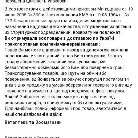
порушена цілісність упаковки.
В соответствии с действующими
приказом Минздрава от 19
июля 2005 № 360
и Постановлении КМУ от 19.03.1994 г.. №
172:Лекарственные средства и изделия медицинского
назначения надлежащего качества, отпущенные из аптек и
их структурных подразделений, возврату не подлежат.
Ви отримували зоотовари з доставкою по Україні
транспортними компаніями-перевізниками:
Товар Ви можете відправити назад за допомогою компанії
перевізника у якого даний товар Ви отримували. Якщо у
товару збережений товарний вид і упаковка, ми
беззастережно обміняємо його Вам або повернемо гроші.
Транспортування товарів, що їдуть на обмін або
повернення, здійснюється за рахунок покупця протягом 14
днів з дня продажу за умови збереження товарного вигляду
і наявності документів, що підтверджують факт покупки.
Увага!
Зображення товарів можуть відрізнятися від
реальних товарів, а опису можуть бути не актуальними,
Для найбільш повної інформації про товар, звертайтеся в
наші спеціалізовані відділи:
Ветаптека
та
Зоомагазин
Ветеринарне обладнання