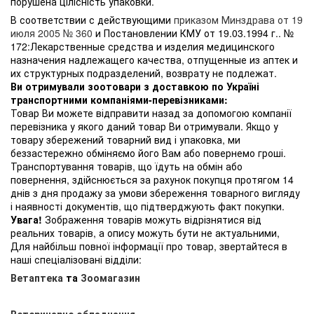
порушена цілісність упаковки.
В соответствии с действующими
приказом Минздрава от 19
июля 2005 № 360
и Постановлении КМУ от 19.03.1994 г.. №
172:Лекарственные средства и изделия медицинского
назначения надлежащего качества, отпущенные из аптек и
их структурных подразделений, возврату не подлежат.
Ви отримували зоотовари з доставкою по Україні
транспортними компаніями-перевізниками:
Товар Ви можете відправити назад за допомогою компанії
перевізника у якого даний товар Ви отримували. Якщо у
товару збережений товарний вид і упаковка, ми
беззастережно обміняємо його Вам або повернемо гроші.
Транспортування товарів, що їдуть на обмін або
повернення, здійснюється за рахунок покупця протягом 14
днів з дня продажу за умови збереження товарного вигляду
і наявності документів, що підтверджують факт покупки.
Увага!
Зображення товарів можуть відрізнятися від
реальних товарів, а опису можуть бути не актуальними,
Для найбільш повної інформації про товар, звертайтеся в
наші спеціалізовані відділи:
Ветаптека
та
Зоомагазин
Ветеринарне обладнання