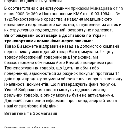
порушена цілісність упаковки.
В соответствии с действующими
приказом Минздрава от 19
июля 2005 № 360
и Постановлении КМУ от 19.03.1994 г.. №
172:Лекарственные средства и изделия медицинского
назначения надлежащего качества, отпущенные из аптек и
их структурных подразделений, возврату не подлежат.
Ви отримували зоотовари з доставкою по Україні
транспортними компаніями-перевізниками:
Товар Ви можете відправити назад за допомогою компанії
перевізника у якого даний товар Ви отримували. Якщо у
товару збережений товарний вид і упаковка, ми
беззастережно обміняємо його Вам або повернемо гроші.
Транспортування товарів, що їдуть на обмін або
повернення, здійснюється за рахунок покупця протягом 14
днів з дня продажу за умови збереження товарного вигляду
і наявності документів, що підтверджують факт покупки.
Увага!
Зображення товарів можуть відрізнятися від
реальних товарів, а опису можуть бути не актуальними,
Для найбільш повної інформації про товар, звертайтеся в
наші спеціалізовані відділи:
Ветаптека
та
Зоомагазин
Ветеринарне обладнання